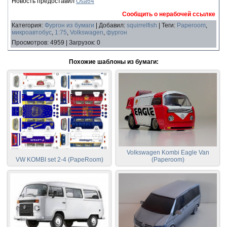
Новость предоставил
Osa64
Сообщить о нерабочей ссылке
Категория
:
Фургон из бумаги
|
Добавил
:
squirrelfish
|
Теги
:
Paperoom
,
микроавтобус
,
1:75
,
Volkswagen
,
фургон
Просмотров
:
4959
|
Загрузок
:
0
Похожие шаблоны из бумаги:
Volkswagen Kombi Eagle Van
VW KOMBI set 2-4 (PapeRoom)
(Paperoom)