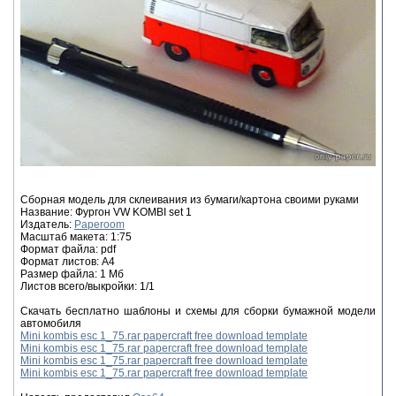
Сборная модель для склеивания из бумаги/картона своими руками
Название: Фургон VW KOMBI set 1
Издатель:
Paperoom
Масштаб макета: 1:75
Формат файла: pdf
Формат листов: A4
Размер файла: 1 Мб
Листов всего/выкройки: 1/1
Скачать бесплатно шаблоны и схемы для сборки бумажной модели
автомобиля
Mini kombis esc 1_75.rar papercraft free download template
Mini kombis esc 1_75.rar papercraft free download template
Mini kombis esc 1_75.rar papercraft free download template
Mini kombis esc 1_75.rar papercraft free download template