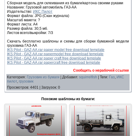
Сборная модель для склеивания из бумаги/картона своими руками
Название: Грузовой автомобиль ГАЗ-АА
Издательство:
ИКС Пилот
Формат файла: JPG (Скан журнала)
Масштаб макета: ?
Формат листа: А4
Размер файла: 30,5 мб.
Листов всего/выкройки: 7/3
Скачать бесплатно шаблоны и схемы для сборки бумажной модели
грузовика ГАЗ-АА
IKS Pilot - GAZ-AA.rar paper model free download template
IKS Pilot - GAZ-AA.rar papermodel free download template
IKS Pilot - GAZ-AA.rar paper craft free download template
IKS Pilot - GAZ-AA.rar papercraft free download template
Сообщить о нерабочей ссылке
Категория
:
Грузовик из бумаги
|
Добавил
:
squirrelfish
|
Теги
:
Газ
,
ИКС
пилот
,
грузовик
Просмотров
:
4401
|
Загрузок
:
0
Похожие шаблоны из бумаги: