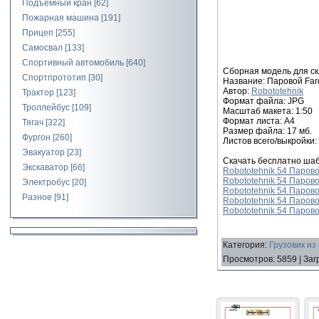
Подъемный кран
[62]
Пожарная машина
[191]
Прицеп
[255]
Самосвал
[133]
Спортивный автомобиль
[640]
Сборная модель для ск
Спортпрототип
[30]
Название: Паровой Far
Автор:
Robototehnik
Трактор
[123]
Формат файла: JPG
Троллейбус
[109]
Масштаб макета: 1:50
Формат листа: А4
Тягач
[322]
Размер файла: 17 мб.
Фургон
[260]
Листов всего/выкройки: 
Эвакуатор
[23]
Скачать бесплатно ша
Экскаватор
[66]
Robototehnik 54 Парово
Robototehnik 54 Парово
Электробус
[20]
Robototehnik 54 Парово
Разное
[91]
Robototehnik 54 Парово
Robototehnik 54 Парово
Категория
:
Грузовик из
Просмотров
:
5859
|
Заг