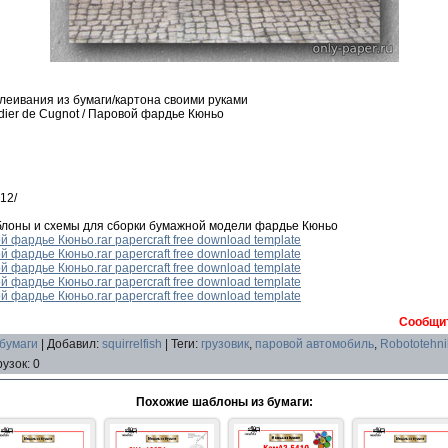
леивания из бумаги/картона своими руками
dier de Cugnot / Паровой фардье Кюньо
12/
блоны и схемы для сборки бумажной модели фардье Кюньо
й фардье Кюньо.rar papercraft free download template
й фардье Кюньо.rar papercraft free download template
й фардье Кюньо.rar papercraft free download template
й фардье Кюньо.rar papercraft free download template
й фардье Кюньо.rar papercraft free download template
Сообщит
 бумаги
|
Добавил
:
squirrelfish
|
Теги
:
грузовик
,
паровой автомобиль
,
Robototehni
рузок
:
0
Похожие шаблоны из бумаги: