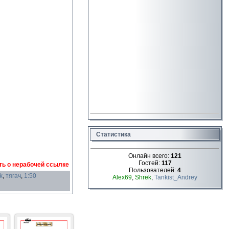
Статистика
Онлайн всего:
121
Гостей:
117
ь о нерабочей ссылке
Пользователей:
4
k
,
тягач
,
1:50
Alex69
,
Shrek
,
Tankist_Andrey