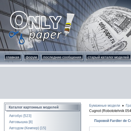
главная
форум
последние сообщения
старый каталог моделей
Бумажные модели
Гр
Каталог картонных моделей
Cugnot (Robototehnik 054
Автобус
[523]
Паровой Fardier de C
Автовышка
[8]
Автодом (Кемпер)
[15]