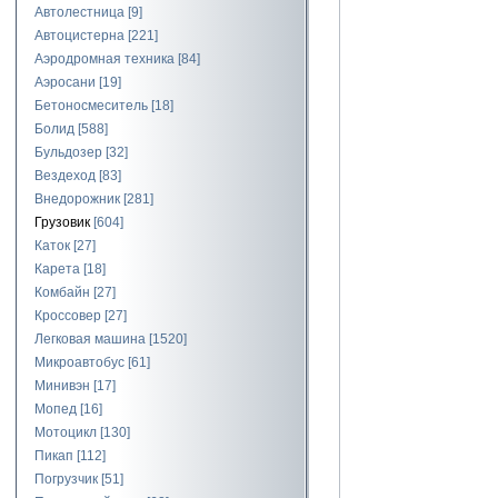
Автолестница
[9]
Автоцистерна
[221]
Аэродромная техника
[84]
Аэросани
[19]
Бетоносмеситель
[18]
Болид
[588]
Бульдозер
[32]
Вездеход
[83]
Внедорожник
[281]
Грузовик
[604]
Каток
[27]
Карета
[18]
Комбайн
[27]
Кроссовер
[27]
Легковая машина
[1520]
Микроавтобус
[61]
Минивэн
[17]
Мопед
[16]
Мотоцикл
[130]
Пикап
[112]
Погрузчик
[51]