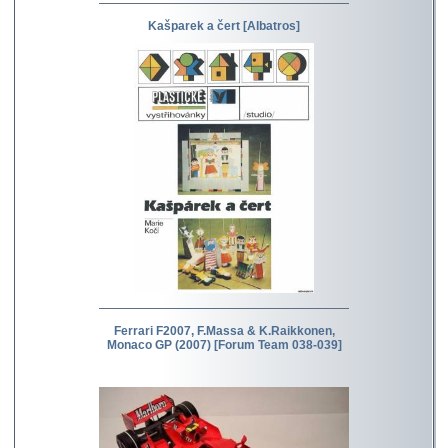
Kašparek a čert [Albatros]
Ferrari F2007, F.Massa & K.Raikkonen,
Monaco GP (2007) [Forum Team 038-039]