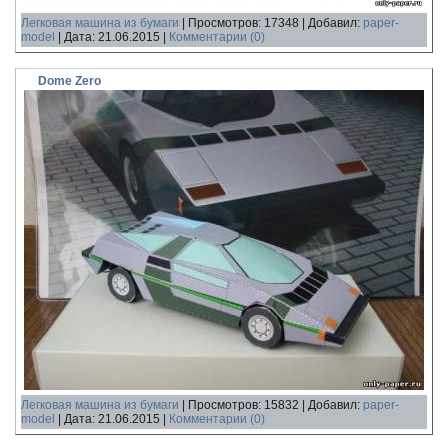
Легковая машина из бумаги
|
Просмотров:
17348
|
Добавил:
paper-
model
|
Дата:
21.06.2015
|
Комментарии (0)
Dome Zero
Легковая машина из бумаги
|
Просмотров:
15832
|
Добавил:
paper-
model
|
Дата:
21.06.2015
|
Комментарии (0)