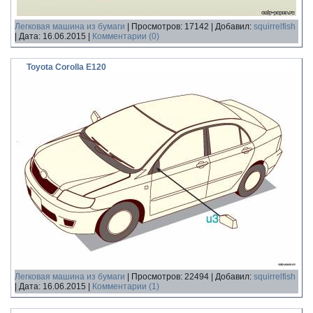
Легковая машина из бумаги
|
Просмотров:
17142
|
Добавил:
squirrelfish
|
Дата:
16.06.2015
|
Комментарии (0)
Toyota Corolla E120
Легковая машина из бумаги
|
Просмотров:
22494
|
Добавил:
squirrelfish
|
Дата:
16.06.2015
|
Комментарии (1)