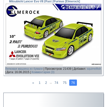
Mitsubishi Lancer Evo VII 2Fast 2Furious [Elmerock]
Легковая машина из бумаги
|
Просмотров:
21439
|
Добавил:
squirrelfish
|
Дата:
16.06.2015
|
Комментарии (3)
«
1
2
74
75
76
...