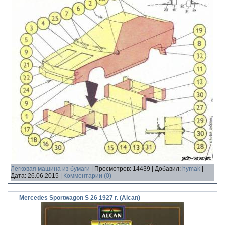
Легковая машина из бумаги
|
Просмотров:
14439
|
Добавил:
hymak
|
Дата:
26.06.2015
|
Комментарии (0)
Mercedes Sportwagon S 26 1927 г. (Alcan)