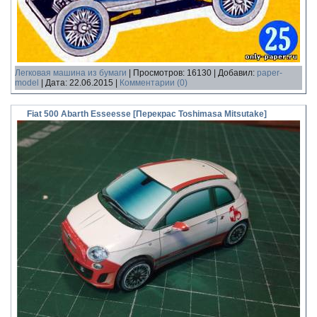
Легковая машина из бумаги
|
Просмотров:
16130
|
Добавил:
paper-
model
|
Дата:
22.06.2015
|
Комментарии (0)
Fiat 500 Abarth Esseesse [Перекрас Toshimasa Mitsutake]