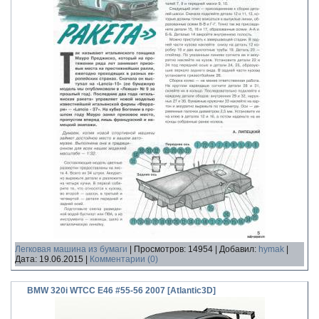
Легковая машина из бумаги
|
Просмотров:
14954
|
Добавил:
hymak
|
Дата:
19.06.2015
|
Комментарии (0)
BMW 320i WTCC E46 #55-56 2007 [Atlantic3D]