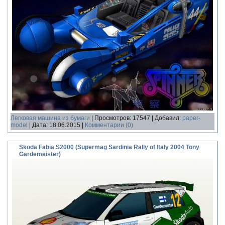
Легковая машина из бумаги
|
Просмотров:
17547
|
Добавил:
paper-
model
|
Дата:
18.06.2015
|
Комментарии (0)
Skoda Fabia S2000 (Supermag Sardinia Rally of Italy 2004 Tony
Gardemeister)