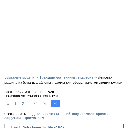
Бумажные модели
Гражданская техника из картона
Легковая
машина из бумаги, шаблоны и схемы для сборки макетов своими руками
В категории материалов
:
1520
Показано материалов
:
1501-1520
«
1
2
74
75
76
...
Сортировать по
:
Дате
·
Названию
·
Рейтингу
·
Комментариям
·
Загрузкам
·
Просмотрам
Lancia Delta Integrale 16v (ABC)