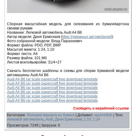
Сборная масштабная модель для склеивания из бумаги/картона
своими руками
Название: Легковой автомобиль Audi A4 B6
Автор модели: Даня Ермолаев (
Мир бумажных автомобилей
)
Фото собранной модели: Влад Парахневич
Формат файла: PDO, PDF, BMP
Масштаб макета: 1:24, 1:10
Формат листа: А4
Размер файла: 101 Мб
Листов всего/выкройки: 31/4+27
Скачать бесплатно шаблоны и схемы для сборки бумажной модели
автомашины Audi A4 B6
Audi A4 B6.rar scale papercraft free download template
Audi A4 B6.rar scale papercraft free download template
Audi A4 B6.rar scale papercraft free download template
Audi A4 B6.rar scale papercraft free download template
Audi A4 B6.rar scale papercraft free download template
Audi A4 B6.rar scale papercraft free download template
Сообщить о нерабочей ссылке
Категория
:
Легковая машина из бумаги
|
Добавил
:
squirrelfish
|
Теги
:
легковой автомобиль
,
Audi
,
Даня Ермолаев
,
1:10
,
1:24
Просмотров
:
7246
|
Загрузок
:
0