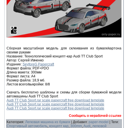
Сборная масштабная модель для склеивания из бумаги/картона
своими руками
Название: Технологический концепт-кар Audi TT Club Sport
Автор: Сергей Ивченко
Издание:
SeyforeG Papercraft
Формат файла: PDF+PDO
Длина макета: 300мм
Формат листа: А4
Размер файла: 18,9 мб.
Листов всего/выкройки: 8/8
Скачать бесплатно шаблоны и схемы для сборки бумажной модели
автомашины Audi TT Club Sport
Audi TT Club Sport.rar scale papercraft free download template
Audi TT Club Sport.rar scale papercraft free download template
Audi TT Club Sport.rar scale papercraft free download template
Сообщить о нерабочей ссылке
Категория
:
Легковая машина из бумаги
|
Добавил
:
paper-model
|
Теги
:
Спортивный автомобиль
,
концепт кар
,
300mm
,
Audi
,
легковой