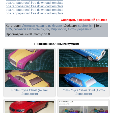
oda.rar papercraft free download template
oda.rar papercraft free download template
oda.rar papercraft free download template
oda.rar papercraft free download template
Сообщить о нерабочей ссылке
Категория
:
Легковая машина из бумаги
|
Добавил
:
squirrelfish
|
Теги
:
1:25
,
легковой автомобиль
,
иж
,
Мир хобби
,
Антон Деревянко
Просмотров
:
4788
|
Загрузок
:
0
Похожие шаблоны из бумаги:
Rolls-Royce Ghost (Антон
Rolls-Royce Silver Spirit (Антон
Деревянко)
Деревянко)