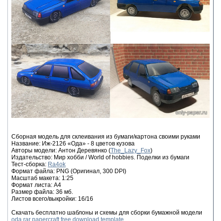
Сборная модель для склеивания из бумаги/картона своими руками
Название: Иж-2126 «Ода» - 8 цветов кузова
Авторы модели: Антон Деревянко (
The_Lazy_Fox
)
Издательство: Мир хобби / World of hobbies. Поделки из бумаги
Тест-сборка:
Ra4ok
Формат файла: PNG (Оригинал, 300 DPI)
Масштаб макета: 1:25
Формат листа: А4
Размер файла: 36 мб.
Листов всего/выкройки: 16/16
Скачать бесплатно шаблоны и схемы для сборки бумажной модели
oda.rar papercraft free download template