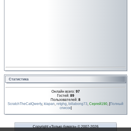
Статистика
Онлайн всего:
97
Гостей:
89
Пользователей:
8
ScratchTheCatQwerty
,
klapan
,
retghg
,
billabong73
,
Сергей190
, [
Полный
список
]
Copyright «Только бумага»
© 2007-2026