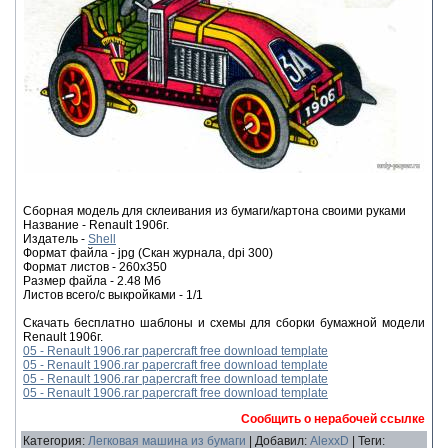
Сборная модель для склеивания из бумаги/картона своими руками
Название - Renault 1906г.
Издатель -
Shell
Формат файла - jpg (Скан журнала, dpi 300)
Формат листов - 260x350
Размер файла - 2.48 Мб
Листов всего/с выкройками - 1/1
Скачать бесплатно шаблоны и схемы для сборки бумажной модели
Renault 1906г.
05 - Renault 1906.rar papercraft free download template
05 - Renault 1906.rar papercraft free download template
05 - Renault 1906.rar papercraft free download template
05 - Renault 1906.rar papercraft free download template
Сообщить о нерабочей ссылке
Категория
:
Легковая машина из бумаги
|
Добавил
:
AlexxD
|
Теги
: