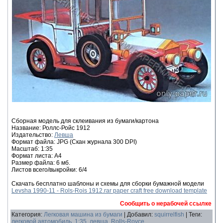
Сборная модель для склеивания из бумаги/картона
Название: Роллс-Ройс 1912
Издательство:
Левша
Формат файла: JPG (Скан журнала 300 DPI)
Масштаб: 1:35
Формат листа: А4
Размер файла: 6 мб.
Листов всего/выкройки: 6/4
Скачать бесплатно шаблоны и схемы для сборки бумажной модели
Levsha 1990-11 - Rols-Rois 1912.rar paper craft free download template
Сообщить о нерабочей ссылке
Категория
:
Легковая машина из бумаги
|
Добавил
:
squirrelfish
|
Теги
:
легковой автомобиль
,
1:35
,
левша
,
Rolls-Royce