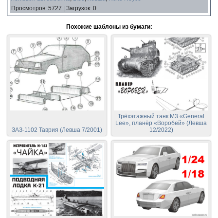
Просмотров
:
5727
|
Загрузок
:
0
Похожие шаблоны из бумаги:
Трёхэтажный танк М3 «General
Lee», планёр «Воробей» (Левша
ЗАЗ-1102 Таврия (Левша 7/2001)
12/2022)