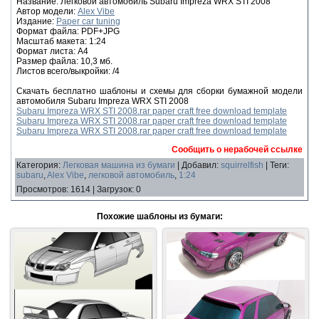
Название: Легковой автомобиль Subaru Impreza WRX STI 2008
Автор модели:
Alex Vibe
Издание:
Paper car tuning
Формат файла: PDF+JPG
Масштаб макета: 1:24
Формат листа: А4
Размер файла: 10,3 мб.
Листов всего/выкройки: /4
Скачать бесплатно шаблоны и схемы для сборки бумажной модели
автомобиля Subaru Impreza WRX STI 2008
Subaru Impreza WRX STI 2008.rar paper craft free download template
Subaru Impreza WRX STI 2008.rar paper craft free download template
Subaru Impreza WRX STI 2008.rar paper craft free download template
Сообщить о нерабочей ссылке
Категория
:
Легковая машина из бумаги
|
Добавил
:
squirrelfish
|
Теги
:
subaru
,
Alex Vibe
,
легковой автомобиль
,
1:24
Просмотров
:
1614
|
Загрузок
:
0
Похожие шаблоны из бумаги: