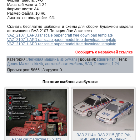
Формат файла: JPG
Масштаб макета: 1:24
Формат листа: А4
Размер файла: 10 мб.
Листов всего/выкройки: 9/4
Скачать бесплатно шаблоны и схемы для сборки бумажной модели
автомашины ВАЗ-2107 Полиция Лос-Анжелеса
VAZ_2107_LAPD.rar scale paper craft free download template
VAZ_2107_LAPD.rar scale paper model free download template
VAZ_2107_LAPD.rar scale paper model free download template
Сообщить о нерабочей ссылке
Категория
:
Легковая машина из бумаги
|
Добавил
:
squirrelfish
|
Теги
:
Денис Махнёв
,
kirzik
,
легковой автомобиль
,
ВАЗ
,
Полиция
,
1:24
Просмотров
:
5865
|
Загрузок
:
0
Похожие шаблоны из бумаги:
ВАЗ-2114 и ВАЗ-2115 ДПС РФ,
Paper car magazine 03/2023
МЧС РФ и МЧС РБ (Денис