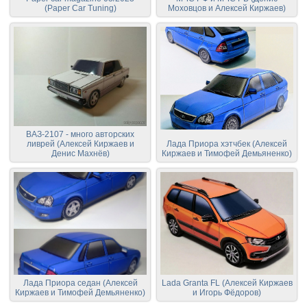
(Paper Car Tuning)
Моховцов и Алексей Киржаев)
ВАЗ-2107 - много авторских
ливрей (Алексей Киржаев и
Лада Приора хэтчбек (Алексей
Денис Махнёв)
Киржаев и Тимофей Демьяненко)
Лада Приора седан (Алексей
Lada Granta FL (Алексей Киржаев
Киржаев и Тимофей Демьяненко)
и Игорь Фёдоров)