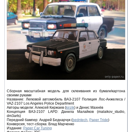
Сборная масштабная модель для склеивания из бумаги/картона
своими руками
Название: Легковой автомобиль ВАЗ-2107 Полиция Лос-Анжелеса /
VAZ-2107 Los Angeles Police Department
Авторы модели: Алексей Киржаев (
kirzik
) и Денис Махнёв
Концепция ВАЗ-2107 LAPD: Данила Малайков (malaikov_studio,
dm3arts)
Передний бампер: Андрей Беднарчук (
bedntech
,
Paper Tride
)
Конверсия, тест-сборка: Влад Марченко
Издание:
Paper Car Tuning