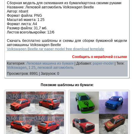
Сборная модель для склеивания из бумаги/картона своими руками
Название: Легковой автомобиль Volkswagen Beetle
Автор: nbant
Формат файла: PNG
Масштаб макета: 1:25
Формат листа: А4
Размер файла: 31,7 мб.
Листов всего/выкройки: 12/6
Скачать бесплатно шаблоны и схемы для сборки бумажной модели
автомашины Volkswagen Beetle
Volkswagen Beetle.rar paper model free download template
Сообщить о нерабочей ссылке
Категория
:
Легковая машина из бумаги
|
Добавил
:
paper-model
|
Теги
:
Volkswagen
,
1:25
,
легковой автомобиль
Просмотров
:
8991
|
Загрузок
:
0
Похожие шаблоны из бумаги: