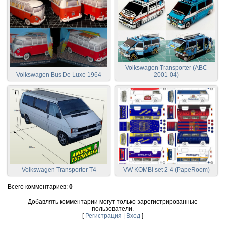
Volkswagen Transporter (ABC
Volkswagen Bus De Luxe 1964
2001-04)
Volkswagen Transporter T4
VW KOMBI set 2-4 (PapeRoom)
Всего комментариев
:
0
Добавлять комментарии могут только зарегистрированные
пользователи.
[
Регистрация
|
Вход
]