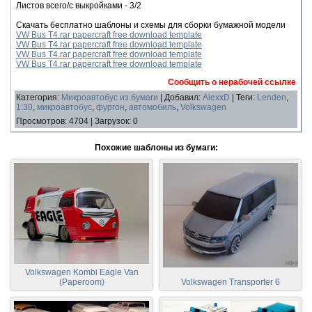
Листов всего/с выкройками - 3/2
Скачать бесплатно шаблоны и схемы для сборки бумажной модели
VW Bus T4.rar papercraft free download template
VW Bus T4.rar papercraft free download template
VW Bus T4.rar papercraft free download template
VW Bus T4.rar papercraft free download template
Сообщить о нерабочей ссылке
Категория
:
Микроавтобус из бумаги
|
Добавил
:
AlexxD
|
Теги
:
Lenden
,
1:30
,
микроавтобус
,
фургон
,
автомобиль
,
Volkswagen
Просмотров
:
4704
|
Загрузок
:
0
Похожие шаблоны из бумаги:
Volkswagen Kombi Eagle Van
(Paperoom)
Volkswagen Transporter 6