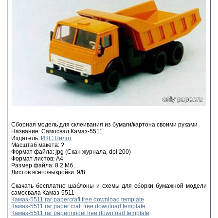
Сборная модель для склеивания из бумаги/картона своими руками
Название: Самосвал Камаз-5511
Издатель:
ИКС Пилот
Масштаб макета: ?
Формат файла: jpg (Скан журнала, dpi 200)
Формат листов: A4
Размер файла: 8.2 Мб
Листов всего/выкройки: 9/8
Скачать бесплатно шаблоны и схемы для сборки бумажной модели
самосвала Камаз-5511
Камаз-5511.rar papercraft free download template
Камаз-5511.rar paper craft free download template
Камаз-5511.rar papermodel free download template