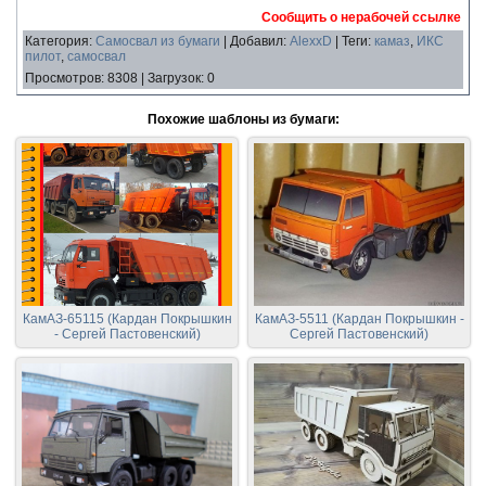
Сообщить о нерабочей ссылке
Категория
:
Самосвал из бумаги
|
Добавил
:
AlexxD
|
Теги
:
камаз
,
ИКС
пилот
,
самосвал
Просмотров
:
8308
|
Загрузок
:
0
Похожие шаблоны из бумаги:
КамАЗ-65115 (Кардан Покрышкин
КамАЗ-5511 (Кардан Покрышкин -
- Сергей Пастовенский)
Сергей Пастовенский)