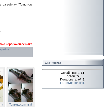
втра война» / Tomorrow
»
ь о нерабочей ссылке
орабль
Статистика
Онлайн всего:
74
Гостей:
72
Пользователей:
2
il2
,
onlypaperschik
gna
Танкодесантный