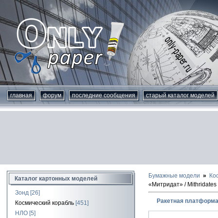
главная
форум
последние сообщения
старый каталог моделей
Бумажные модели
Ко
Каталог картонных моделей
«Митридат» / Mithridates 
Зонд
[26]
Ракетная платформа «
Космический корабль
[451]
НЛО
[5]