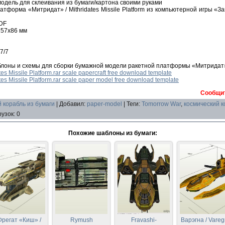
дель для склеивания из бумаги/картона своими руками
атформа «Митридат» / Mithridates Missile Platform из компьютерной игры «За
DF
257х86 мм
7/7
блоны и схемы для сборки бумажной модели ракетной платформы «Митридат
es Missile Platform.rar scale papercraft free download template
es Missile Platform.rar scale paper model free download template
Сообщит
 корабль из бумаги
|
Добавил
:
paper-model
|
Теги
:
Tomorrow War
,
космичеcкий к
рузок
:
0
Похожие шаблоны из бумаги:
Фрегат «Киш» /
Rymush
Fravashi-
Варэгна / Vare