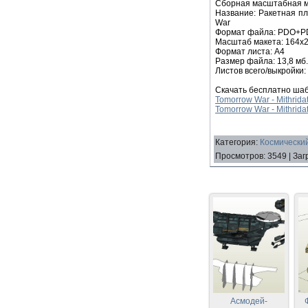
Сборная масштабная мо
Название: Ракетная пл
War
Формат файла: PDО+P
Масштаб макета: 164х
Формат листа: А4
Размер файла: 13,8 мб.
Листов всего/выкройки: 
Скачать бесплатно ша
Tomorrow War - Mithridat
Tomorrow War - Mithridat
Категория
:
Космический
Просмотров
:
3549
|
Заг
Асмодей-