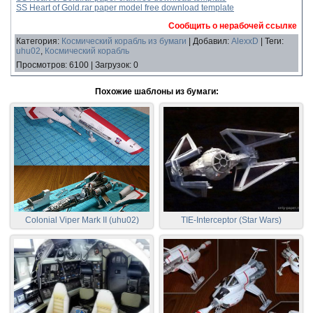
SS Heart of Gold.rar paper model free download template
Сообщить о нерабочей ссылке
Категория
:
Космический корабль из бумаги
|
Добавил
:
AlexxD
|
Теги
:
uhu02
,
Космический корабль
Просмотров
:
6100
|
Загрузок
:
0
Похожие шаблоны из бумаги:
Colonial Viper Mark II (uhu02)
TIE-Interceptor (Star Wars)