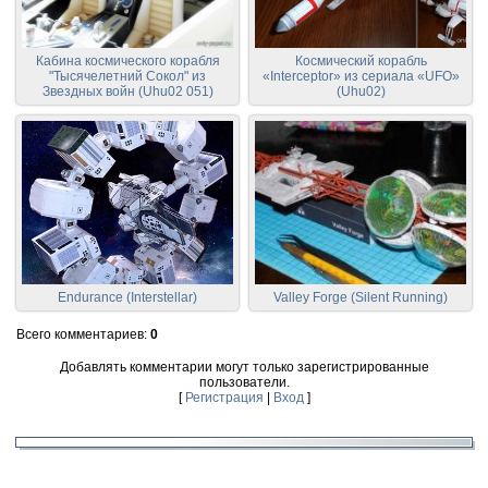
Кабина космического корабля
Космический корабль
"Тысячелетний Сокол" из
«Interceptor» из сериала «UFO»
Звездных войн (Uhu02 051)
(Uhu02)
Endurance (Interstellar)
Valley Forge (Silent Running)
Всего комментариев
:
0
Добавлять комментарии могут только зарегистрированные
пользователи.
[
Регистрация
|
Вход
]