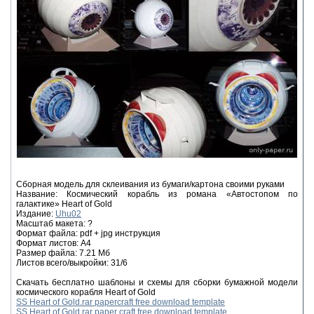
Сборная модель для склеивания из бумаги/картона своими руками
Название: Космический корабль из романа «Автостопом по
галактике» Heart of Gold
Издание:
Uhu02
Масштаб макета: ?
Формат файла: pdf + jpg инструкция
Формат листов: A4
Размер файла: 7.21 Мб
Листов всего/выкройки: 31/6
Скачать бесплатно шаблоны и схемы для сборки бумажной модели
космического корабля Heart of Gold
SS Heart of Gold.rar papercraft free download template
SS Heart of Gold.rar paper craft free download template