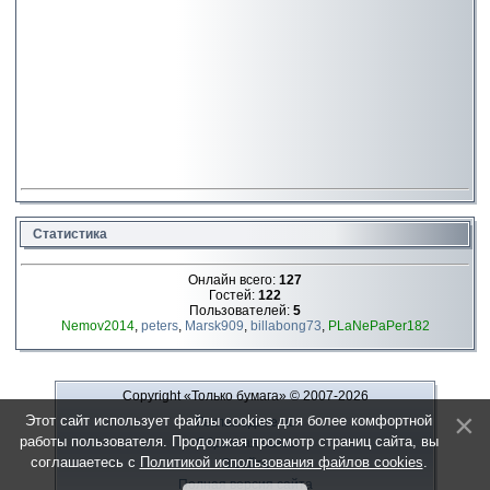
Статистика
Онлайн всего:
127
Гостей:
122
Пользователей:
5
Nemov2014
,
peters
,
Marsk909
,
billabong73
,
PLaNePaPer182
Copyright «Только бумага»
© 2007-2026
Этот сайт использует файлы cookies для более комфортной
Рекламодателю
работы пользователя. Продолжая просмотр страниц сайта, вы
Обратная связь
соглашаетесь с
Политикой использования файлов cookies
.
О сайте
Полная версия сайта