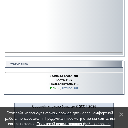
Статистика
Онлайн всего:
90
Гостей:
87
Пользователей:
3
Ил-18
,
armibo
,
raf
Copyright «Только бумага»
© 2007-2026
Этот сайт использует файлы cookies для более комфортной
Рекламодателю
работы пользователя. Продолжая просмотр страниц сайта, вы
Обратная связь
соглашаетесь с
Политикой использования файлов cookies
.
О сайте