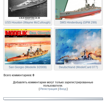
USS Houston (Wayne McCullough)
SMS Hindenburg (GPM 299)
San Giorgio (Modelik 3/2009)
Deutschland (ModelCard 077)
Всего комментариев
:
0
Добавлять комментарии могут только зарегистрированные
пользователи.
[
Регистрация
|
Вход
]