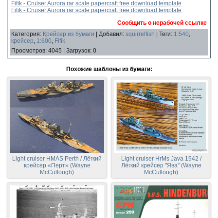
Fifik - Cruiser Aurora.rar scale papercraft free download template
Fifik - Cruiser Aurora.rar scale papercraft free download template
Сообщить о нерабочей ссылке
Категория
:
Крейсер из бумаги
|
Добавил
:
squirrelfish
|
Теги
:
1:540
,
крейсер
,
1:600
,
Fifik
Просмотров
:
4045
|
Загрузок
:
0
Похожие шаблоны из бумаги:
Light cruiser HMAS Perth / Лёгкий
Light cruiser HrMs Java 1942 /
крейсер «Перт» (Wayne
Лёгкий крейсер "Ява" (Wayne
McCullough)
McCullough)