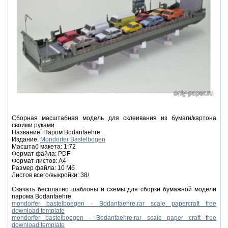
Сборная масштабная модель для склеивания из бумаги/картона
своими руками
Название: Паром Bodanfaehre
Издание:
Mondorfer Bastelbogen
Масштаб макета: 1:72
Формат файла: PDF
Формат листов: A4
Размер файла: 10 Мб
Листов всего/выкройки: 38/
Скачать бесплатно шаблоны и схемы для сборки бумажной модели
парома Bodanfaehre
mondorfer bastelboegen - Bodanfaehre.rar scale papercraft free
download template
mondorfer bastelboegen - Bodanfaehre.rar scale paper craft free
download template