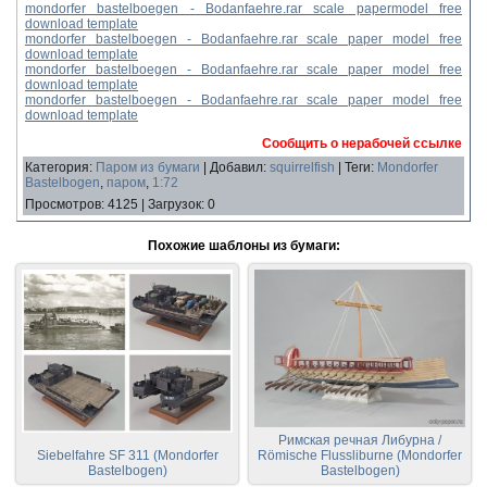
mondorfer bastelboegen - Bodanfaehre.rar scale papermodel free
download template
mondorfer bastelboegen - Bodanfaehre.rar scale paper model free
download template
mondorfer bastelboegen - Bodanfaehre.rar scale paper model free
download template
mondorfer bastelboegen - Bodanfaehre.rar scale paper model free
download template
Сообщить о нерабочей ссылке
Категория
:
Паром из бумаги
|
Добавил
:
squirrelfish
|
Теги
:
Mondorfer
Bastelbogen
,
паром
,
1:72
Просмотров
:
4125
|
Загрузок
:
0
Похожие шаблоны из бумаги:
Римская речная Либурна /
Siebelfahre SF 311 (Mondorfer
Römische Flussliburne (Mondorfer
Bastelbogen)
Bastelbogen)