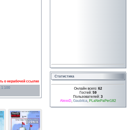
Статистика
ь о нерабочей ссылке
,
1:100
Онлайн всего:
62
Гостей:
59
Пользователей:
3
AlexxD
,
Gaubitca
,
PLaNePaPer182