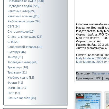
Пассажирское судно
[208]
Подводная лодка
[226]
Ракетный катер
[24]
Ракетный эсминец
[23]
Рыболовное судно
[29]
Сборная масштабная мо
СВП
[24]
Название: Военный ко
Издательство: Maly Mo
Скутер/глиссер
[16]
Формат файла: JPG (Ск
Спасательное судно
[23]
Масштаб макета: 1:100
Формат листа: А4
СПК
[29]
Размер файла: 39,3 мб.
Сторожевой корабль
[30]
Листов всего/выкройки:
Сухогруз
[46]
Скачать бесплатно шаб
Танкер
[21]
Maly Modelarz 2006-04-0
Maly Modelarz 2006-04-0
Торпедный катер
[44]
Транспорт
[16]
Тральщик
[21]
Категория
:
Парусник из
Учебное судно
[12]
Просмотров
:
5830
|
Заг
Фрегат
[41]
Эсминец
[147]
Яхта
[43]
Разные корабли
[46]