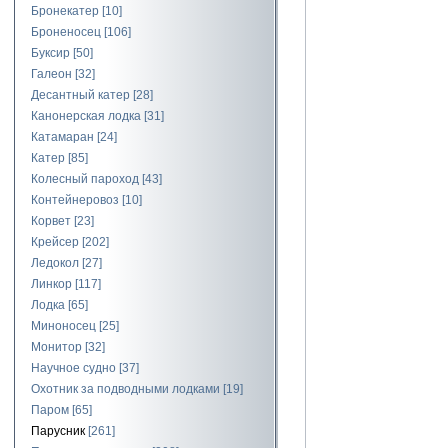
Бронекатер
[10]
Броненосец
[106]
Буксир
[50]
Галеон
[32]
Десантный катер
[28]
Канонерская лодка
[31]
Катамаран
[24]
Катер
[85]
Колесный пароход
[43]
Контейнеровоз
[10]
Корвет
[23]
Крейсер
[202]
Ледокол
[27]
Линкор
[117]
Лодка
[65]
Миноносец
[25]
Монитор
[32]
Научное судно
[37]
Охотник за подводными лодками
[19]
Паром
[65]
Парусник
[261]