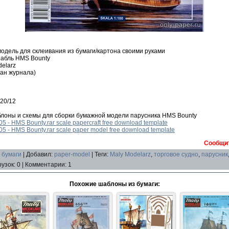
дель для склеивания из бумаги/картона своими руками
рабль HMS Bounty
delarz
ан журнала)
 20/12
лоны и схемы для сборки бумажной модели парусника HMS Bounty
5 - HMS Bounty.rar scale papercraft free download template
5 - HMS Bounty.rar scale paper model free download template
Сообщит
 бумаги
|
Добавил
:
paper-model
|
Теги
:
Maly Modelarz
,
торговое судно
,
парусник
рузок
:
0
|
Комментарии
:
1
Похожие шаблоны из бумаги: