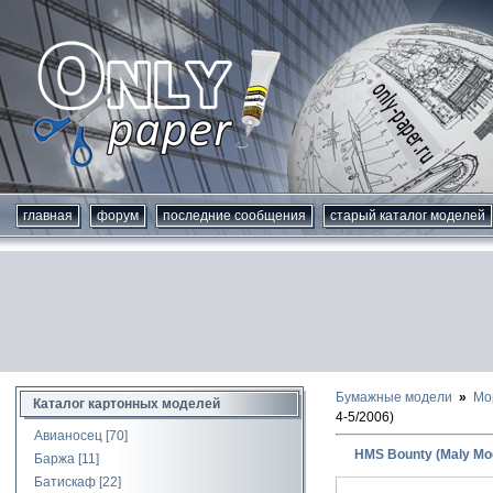
главная
форум
последние сообщения
старый каталог моделей
Бумажные модели
Мо
Каталог картонных моделей
4-5/2006)
Авианосец
[70]
HMS Bounty (Maly Mod
Баржа
[11]
Батискаф
[22]