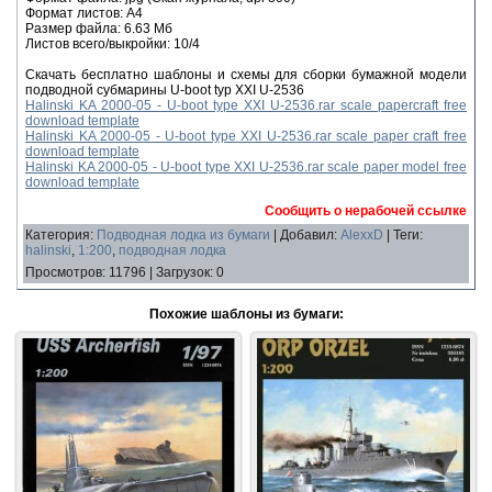
Формат листов: A4
Размер файла: 6.63 Мб
Листов всего/выкройки: 10/4
Скачать бесплатно шаблоны и схемы для сборки бумажной модели
подводной субмарины U-boot typ XXI U-2536
Halinski KA 2000-05 - U-boot type XXI U-2536.rar scale papercraft free
download template
Halinski KA 2000-05 - U-boot type XXI U-2536.rar scale paper craft free
download template
Halinski KA 2000-05 - U-boot type XXI U-2536.rar scale paper model free
download template
Сообщить о нерабочей ссылке
Категория
:
Подводная лодка из бумаги
|
Добавил
:
AlexxD
|
Теги
:
halinski
,
1:200
,
подводная лодка
Просмотров
:
11796
|
Загрузок
:
0
Похожие шаблоны из бумаги: