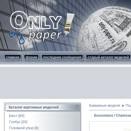
главная
форум
последние сообщения
старый каталог моделей
Бумажные модели
По
Каталог картонных моделей
Бензопила / Chainsa
Бюст
[84]
Глобус
[20]
Головной убор
[6]