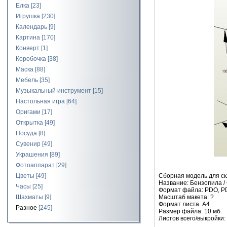
Елка
[23]
Игрушка
[230]
Календарь
[9]
Картина
[170]
Конверт
[1]
Коробочка
[38]
Маска
[88]
Мебель
[35]
Музыкальный инструмент
[15]
Настольная игра
[64]
Оригами
[17]
Открытка
[49]
Посуда
[8]
Сувенир
[49]
Украшения
[89]
Фотоаппарат
[29]
Сборная модель для ск
Цветы
[49]
Название: Бензопила /
Часы
[25]
Формат файла: PDO, P
Масштаб макета: ?
Шахматы
[9]
Формат листа: А4
Разное
[245]
Размер файла: 10 мб.
Листов всего/выкройки: