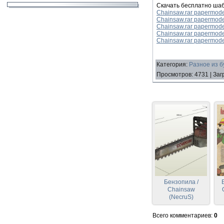
Скачать бесплатно ша
Chainsaw.rar papermode
Chainsaw.rar papermode
Chainsaw.rar papermode
Chainsaw.rar papermode
Chainsaw.rar papermode
Категория
:
Разное из б
Просмотров
:
4731
|
Заг
Бензопила /
Chainsaw
(NecruS)
Всего комментариев
:
0