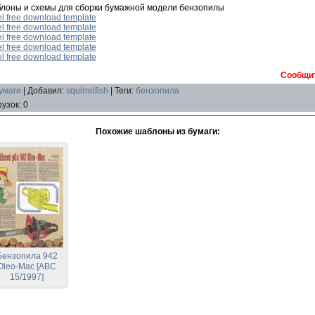
блоны и схемы для сборки бумажной модели бензопилы
l free download template
l free download template
l free download template
l free download template
l free download template
Сообщит
умаги
|
Добавил
:
squirrelfish
|
Теги
:
бензопила
рузок
:
0
Похожие шаблоны из бумаги:
Бензопила 942
Oleo-Mac [ABC
15/1997]