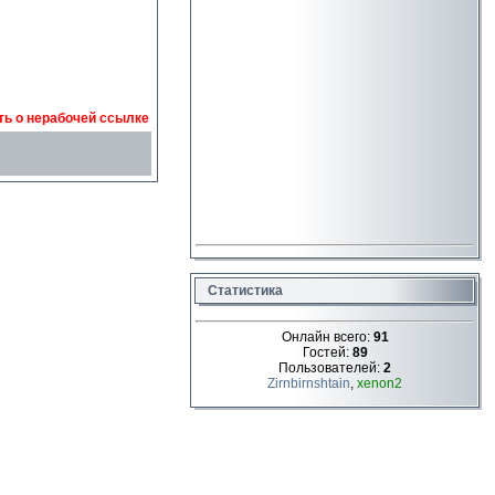
ь о нерабочей ссылке
Статистика
Онлайн всего:
91
Гостей:
89
Пользователей:
2
Zirnbirnshtain
,
xenon2