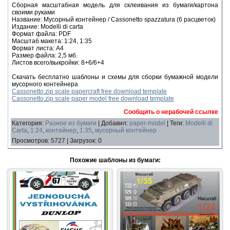
Сборная масштабная модель для склеивания из бумаги/картона
своими руками
Название: Мусорный контейнер / Cassonetto spazzatura (6 расцветок)
Издание: Modelli di carta
Формат файла: PDF
Масштаб макета: 1:24, 1:35
Формат листа: А4
Размер файла: 2,5 мб.
Листов всего/выкройки: 8+6/6+4
Скачать бесплатно шаблоны и схемы для сборки бумажной модели
мусорного контейнера
Cassonetto.zip scale papercraft free download template
Cassonetto.zip scale paper model free download template
Сообщить о нерабочей ссылке
Категория
:
Разное из бумаги
|
Добавил
:
paper-model
|
Теги
:
Modelli di
Carta
,
1:24
,
контейнер
,
1:35
,
мусорный контейнер
Просмотров
:
5727
|
Загрузок
:
0
Похожие шаблоны из бумаги: