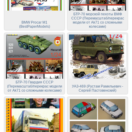
БТР-70 морской пехоты ВМФ
СССР (Перемасштаб/перекрас
BMW Procar M1
модели от Ak71 со сложными
(BestPaperModels)
колесами)
БТР-70 Гвардия СССР
(Перемасштаб/перекрас модели
УАЗ-469 (Рустам Рамильевич -
от Ak71 со сложными колесами)
Сергей Пастовенский)