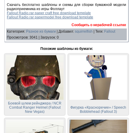
Скачать бесплатно шаблоны и схемы для сборки бумажной модели
радиоприемника из игры Фоллаут
Fallout Radio.rar paper craft free download template
Fallout Radio.rar papermodel free download template
Сообщить о нерабочей ссылке
Категория
:
Разное из бумаги
|
Добавил
:
squirrelfish
|
Теги
:
Fallout
Просмотров
:
3041
|
Загрузок
:
0
Похожие шаблоны из бумаги:
Боевой шлем рейнджера / NCR
Combat Ranger Helmet (Fallout
Фигурка «Красноречие» / Speech
New Vegas)
Bobblehead (Fallout 3)