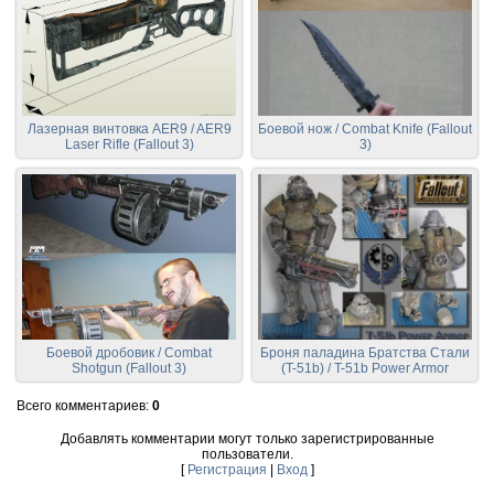
Лазерная винтовка AER9 / AER9
Боевой нож / Combat Knife (Fallout
Laser Rifle (Fallout 3)
3)
Боевой дробовик / Combat
Броня паладина Братства Стали
Shotgun (Fallout 3)
(T-51b) / T-51b Power Armor
Всего комментариев
:
0
Добавлять комментарии могут только зарегистрированные
пользователи.
[
Регистрация
|
Вход
]