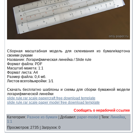
Сборная масштабная модель для склеивания из бумаги/картона
своими руками
Название: Логарифмическая линейка / Slide rule
Формат файла: PDF
Масштаб макета: 1:1
Формат листа: А4
Размер файла: 0,4 мб.
Листов всего/выкройки: 1/1
Скачать бесплатно шаблоны и схемы для сборки бумажной модели
логарифмической линейки
slide rule.rar scale papercraft free download template
slide rule.rar scale paper model free download template
Сообщить о нерабочей ссылке
Категория
:
Разное из бумаги
|
Добавил
:
paper-model
|
Теги
:
Линейка
,
1:1
Просмотров
:
2735
|
Загрузок
:
0