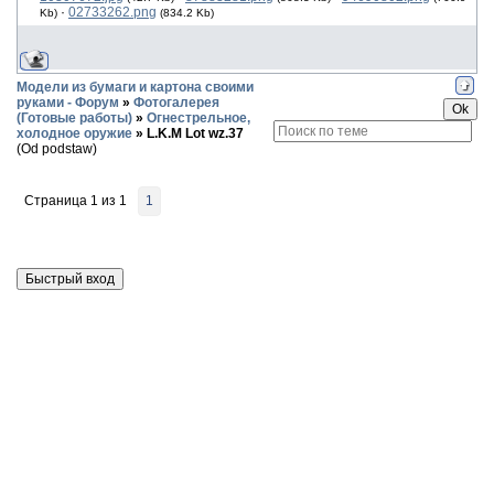
·
02733262.png
Kb)
(834.2 Kb)
Модели из бумаги и картона своими
руками - Форум
»
Фотогалерея
(Готовые работы)
»
Огнестрельное,
холодное оружие
»
L.K.M Lot wz.37
(Od podstaw)
Страница
1
из
1
1