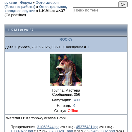
руками - Форум
»
Фотогалерея
(Готовые работы)
»
Огнестрельное,
холодное оружие
»
L.K.M Lot wz.37
(Od podstaw)
L.K.M Lot wz.37
ROCKY
Дата: Суббота, 23.05.2026, 03:21 | Сообщение #
1
Группа: Мастера
Сообщений:
356
Репутация:
1433
Награды:
0
Статус:
Offline
Warsztat FB Kartonowy Arsenał Broni
Прикрепления:
31068644.jpg
·
45375481.jpg
·
(28.4 Kb)
(29.1 Kb)
10307672.jpg
·
87883281.png
·
94690802.png
(42.7 Kb)
(868.3 Kb)
(766.9