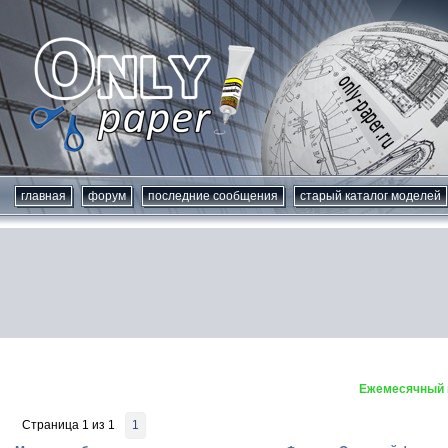
главная
форум
последние сообщения
старый каталог моделей
Ежемесячный к
Страница
1
из
1
1