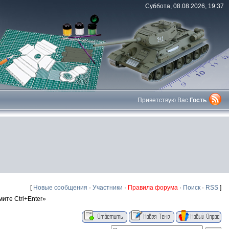
Суббота, 08.08.2026, 19:37
Приветствую Вас
Гость
[
Новые сообщения
·
Участники
·
Правила форума
·
Поиск
·
RSS
]
те Ctrl+Enter»