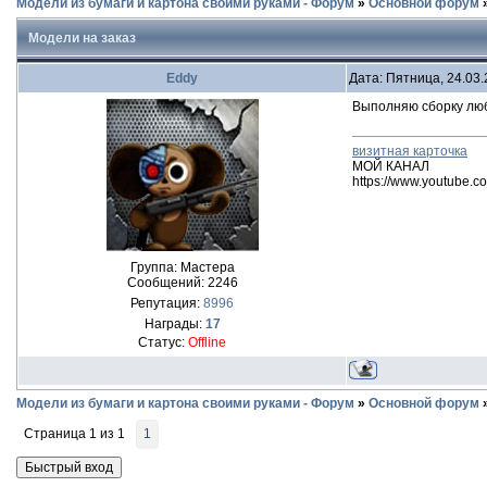
Модели из бумаги и картона своими руками - Форум
»
Основной форум
Модели на заказ
Eddy
Дата: Пятница, 24.03
Выполняю сборку любо
визитная карточка
МОЙ КАНАЛ
https://www.youtube
Группа: Мастера
Сообщений:
2246
Репутация:
8996
Награды:
17
Статус:
Offline
Модели из бумаги и картона своими руками - Форум
»
Основной форум
Страница
1
из
1
1