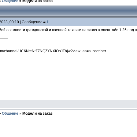
»
Общение
»
Модели на заказ
.2023, 00:10 | Сообщение #
1
й сложности гражданской и военной техники на заказ в масштабе 1:25 под п
.com/channel/UC6NteNtZZNQZYNXIObJTbjw?view_as=subscriber
»
Общение
»
Модели на заказ