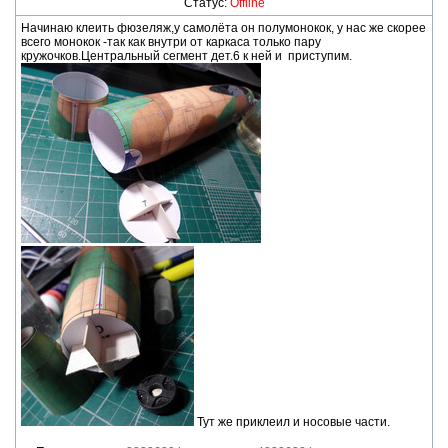
Статус:
Offline
Начинаю клеить фюзеляж,у самолёта он полумонокок, у нас же скорее
всего монокок -так как внутри от каркаса только пару
кружочков.Центральный сегмент дет.6 к ней и приступим.
Тут же приклеил и носовые части.