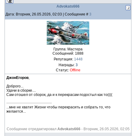
Advokats666
Дата: Вторник, 26.05.2026, 02:03 | Сообщение #
3
Группа: Мастера
Сообщений:
1888
Репутация:
1448
Награды:
3
Статус:
Offline
ДжонЕгоров
,
Доброго...
Удачи в сборке....
Сам отошел от сборок, да и к перекрасам подостыл как то((((
...мне не хватит Жизни чтобы перекрасить и собрать то, что
желается...
Сообщение отредактировал
Advokats666
-
Вторник, 26.05.2026, 02:05