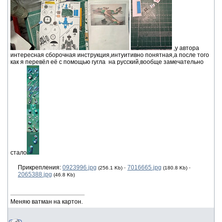
,у автора
интересная сборочная инструкция,интуитивно понятная,а после того
как я перевёл её с помощью гугла на русский,вообще замечательно
стало
Прикрепления:
0923996.jpg
·
7016665.jpg
·
(256.1 Kb)
(180.8 Kb)
2065388.jpg
(46.8 Kb)
Меняю ватман на картон.