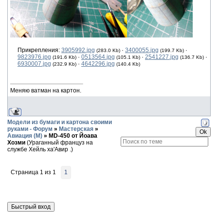
Прикрепления:
3905992.jpg
·
3400055.jpg
·
(283.0 Kb)
(199.7 Kb)
9823976.jpg
·
0513564.jpg
·
2541227.jpg
·
(191.6 Kb)
(105.1 Kb)
(136.7 Kb)
6930007.jpg
·
4642296.jpg
(232.9 Kb)
(140.4 Kb)
Меняю ватман на картон.
Модели из бумаги и картона своими
руками - Форум
»
Мастерская
»
Авиация (М)
»
MD-450 от Йоава
Хозми
(Ураганный француз на
службе Хейль ха'Авир .)
Страница
1
из
1
1