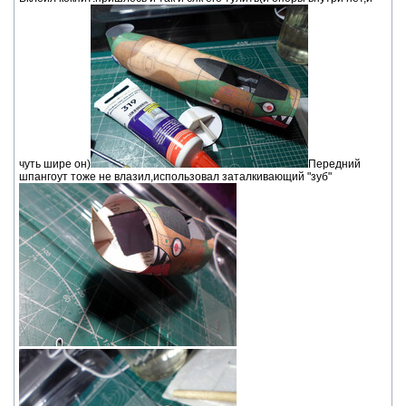
чуть шире он)
Передний
шпангоут тоже не влазил,использовал заталкивающий "зуб"