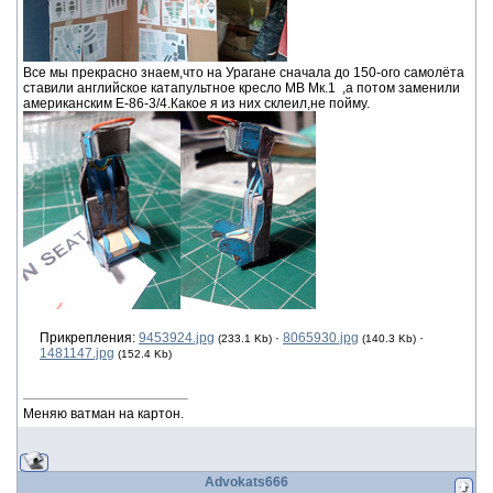
Все мы прекрасно знаем,что на Урагане сначала до 150-ого самолёта
ставили английское катапультное кресло МВ Мк.1 ,а потом заменили
американским Е-86-3/4.Какое я из них склеил,не пойму.
Прикрепления:
9453924.jpg
·
8065930.jpg
·
(233.1 Kb)
(140.3 Kb)
1481147.jpg
(152.4 Kb)
Меняю ватман на картон.
Advokats666