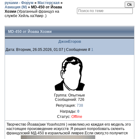
руками - Форум
»
Мастерская
»
Авиация (М)
»
MD-450 от Йоава
Хозми
(Ураганный француз на
службе Хейль ха'Авир .)
MD-450 от Йоава Хозми
ДжонЕгоров
Дата: Вторник, 26.05.2026, 01:07 | Сообщение #
1
Группа: Опытные
Сообщений:
726
Репутация:
738
Награды:
0
Статус:
Offline
Творчество Йоава(аки Yoavhozmi ) невелико,но каждая его модель это
настоящее произведение искусств .Я решил попробовать склеить
французский МД-450 в израильской ливрее.Если смогу,то получится