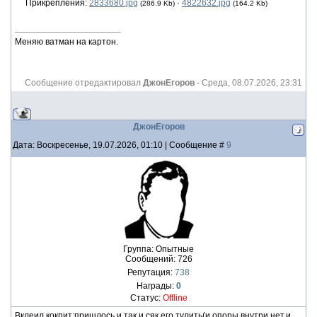
Прикрепления:
2833680.jpg
·
4822632.jpg
(286.9 Kb)
(164.2 Kb)
Меняю ватман на картон.
Сообщение отредактировал
ДжонЕгоров
-
Среда, 08.07.2026, 23:31
ДжонЕгоров
Дата: Воскресенье, 19.07.2026, 01:10 | Сообщение #
9
Группа: Опытные
Сообщений:
726
Репутация:
738
Награды:
0
Статус:
Offline
Вклеил кокпит:пришлось и так и сяк его тулить(и опоры внутри нет,и