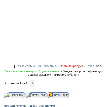
[
Новые сообщения
·
Участники
·
Правила форума
·
Поиск
·
RSS
]
Ежемесячный конкурс. Подача заявок!
«Выделите орфографическую
ошибку мышью и нажмите Ctrl+Enter»
Страница
1
из
1
1
Модели из бумаги и картона своими