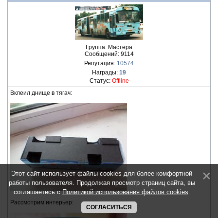
Группа: Мастера
Сообщений:
9114
Репутация:
10574
Награды:
19
Статус:
Offline
Вклеил днище в тягач:
Этот сайт использует файлы cookies для более комфортной
работы пользователя. Продолжая просмотр страниц сайта, вы
соглашаетесь с
Политикой использования файлов cookies
.
Рассмотрим интерьер:
СОГЛАСИТЬСЯ