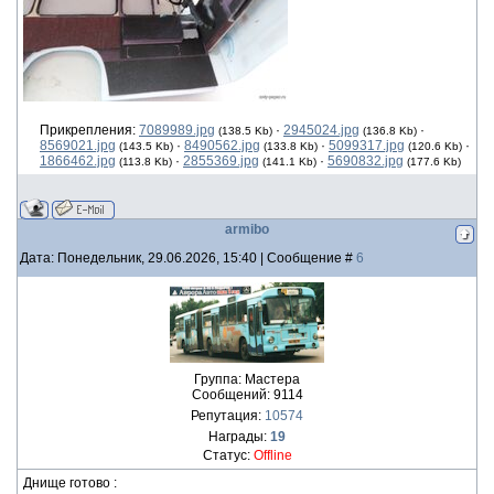
Прикрепления:
7089989.jpg
·
2945024.jpg
·
(138.5 Kb)
(136.8 Kb)
8569021.jpg
·
8490562.jpg
·
5099317.jpg
·
(143.5 Kb)
(133.8 Kb)
(120.6 Kb)
1866462.jpg
·
2855369.jpg
·
5690832.jpg
(113.8 Kb)
(141.1 Kb)
(177.6 Kb)
armibo
Дата: Понедельник, 29.06.2026, 15:40 | Сообщение #
6
Группа: Мастера
Сообщений:
9114
Репутация:
10574
Награды:
19
Статус:
Offline
Днище готово :