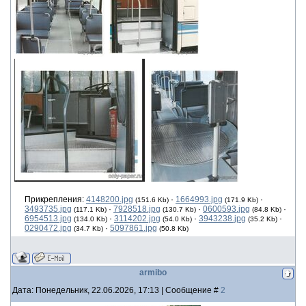
Прикрепления:
4148200.jpg
·
1664993.jpg
·
(151.6 Kb)
(171.9 Kb)
3493735.jpg
·
7928518.jpg
·
0600593.jpg
·
(117.1 Kb)
(130.7 Kb)
(84.8 Kb)
6954513.jpg
·
3114202.jpg
·
3943238.jpg
·
(134.0 Kb)
(54.0 Kb)
(35.2 Kb)
0290472.jpg
·
5097861.jpg
(34.7 Kb)
(50.8 Kb)
armibo
Дата: Понедельник, 22.06.2026, 17:13 | Сообщение #
2