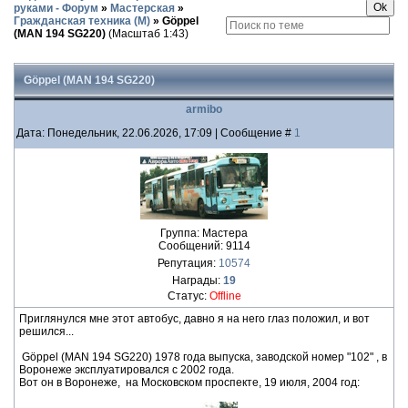
руками - Форум
»
Мастерская
»
Гражданская техника (М)
»
Göppel
(MAN 194 SG220)
(Масштаб 1:43)
Göppel (MAN 194 SG220)
armibo
Дата: Понедельник, 22.06.2026, 17:09 | Сообщение #
1
Группа: Мастера
Сообщений:
9114
Репутация:
10574
Награды:
19
Статус:
Offline
Приглянулся мне этот автобус, давно я на него глаз положил, и вот
решился...
Göppel (MAN 194 SG220) 1978 года выпуска, заводской номер "102" , в
Воронеже эксплуатировался с 2002 года.
Вот он в Воронеже, на Московском проспекте, 19 июля, 2004 год: