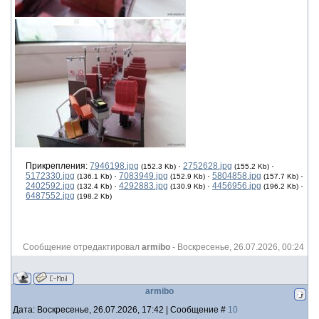
Прикрепления:
7946198.jpg
·
2752628.jpg
·
(152.3 Kb)
(155.2 Kb)
5172330.jpg
·
7083949.jpg
·
5804858.jpg
·
(136.1 Kb)
(152.9 Kb)
(157.7 Kb)
2402592.jpg
·
4292883.jpg
·
4456956.jpg
·
(132.4 Kb)
(130.9 Kb)
(196.2 Kb)
6487552.jpg
(198.2 Kb)
Сообщение отредактировал
armibo
-
Воскресенье, 26.07.2026, 00:24
armibo
Дата: Воскресенье, 26.07.2026, 17:42 | Сообщение #
10