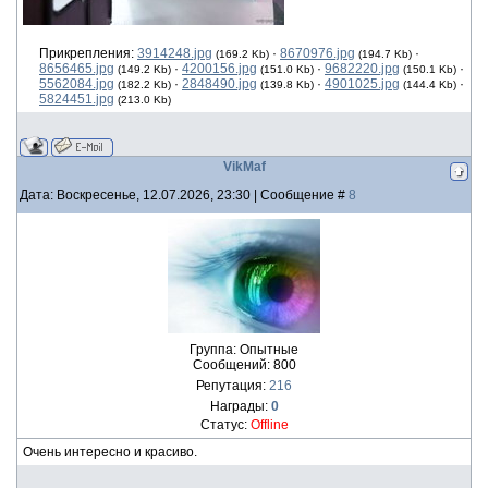
Прикрепления:
3914248.jpg
·
8670976.jpg
·
(169.2 Kb)
(194.7 Kb)
8656465.jpg
·
4200156.jpg
·
9682220.jpg
·
(149.2 Kb)
(151.0 Kb)
(150.1 Kb)
5562084.jpg
·
2848490.jpg
·
4901025.jpg
·
(182.2 Kb)
(139.8 Kb)
(144.4 Kb)
5824451.jpg
(213.0 Kb)
VikMaf
Дата: Воскресенье, 12.07.2026, 23:30 | Сообщение #
8
Группа: Опытные
Сообщений:
800
Репутация:
216
Награды:
0
Статус:
Offline
Очень интересно и красиво.