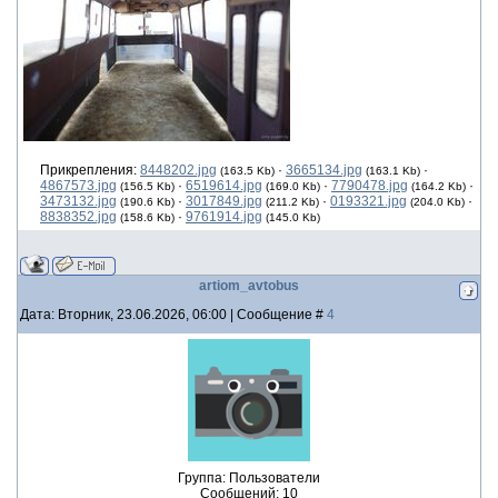
Прикрепления:
8448202.jpg
·
3665134.jpg
·
(163.5 Kb)
(163.1 Kb)
4867573.jpg
·
6519614.jpg
·
7790478.jpg
·
(156.5 Kb)
(169.0 Kb)
(164.2 Kb)
3473132.jpg
·
3017849.jpg
·
0193321.jpg
·
(190.6 Kb)
(211.2 Kb)
(204.0 Kb)
8838352.jpg
·
9761914.jpg
(158.6 Kb)
(145.0 Kb)
artiom_avtobus
Дата: Вторник, 23.06.2026, 06:00 | Сообщение #
4
Группа: Пользователи
Сообщений:
10