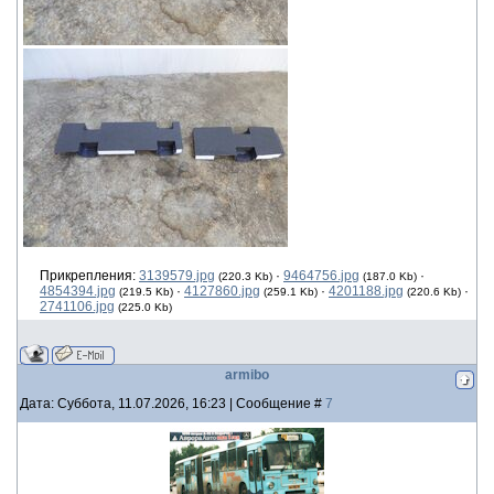
Прикрепления:
3139579.jpg
·
9464756.jpg
·
(220.3 Kb)
(187.0 Kb)
4854394.jpg
·
4127860.jpg
·
4201188.jpg
·
(219.5 Kb)
(259.1 Kb)
(220.6 Kb)
2741106.jpg
(225.0 Kb)
armibo
Дата: Суббота, 11.07.2026, 16:23 | Сообщение #
7