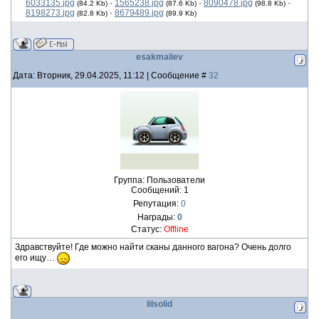
6033135.jpg
·
1565238.jpg
·
8090478.jpg
·
(84.2 Kb)
(87.6 Kb)
(98.8 Kb)
8198273.jpg
·
8679489.jpg
(82.8 Kb)
(89.9 Kb)
esakmaliev
Дата: Вторник, 29.04.2025, 11:12 | Сообщение #
32
Группа: Пользователи
Сообщений:
1
Репутация:
0
Награды:
0
Статус:
Offline
Здравствуйте! Где можно найти сканы данного вагона? Очень долго
его ищу…
lilsolid