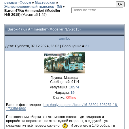
руками - Форум
»
Мастерская
»
Железнодорожный транспорт (М)
»
Вагон 47К/к Ammendorf (Modeller
№5-2015)
(Масштаб 1:45)
Вагон 47К/к Ammendorf (Modeller №5-2015)
armibo
Дата: Суббота, 07.12.2024, 23:02 | Сообщение #
31
Группа: Мастера
Сообщений:
9114
Репутация:
10574
Награды:
19
Статус:
Offline
Вагон в фотогалерее:
http://only-paper.ru/forum/16-28204-698251-16-
1733564890
По окончании сборки вот что можно сказать: деталировка и
проработка поражают, но это с одной стороны, а с другой - уж
слишком тут всё переусложнено
И это я его в 1:45 собрал, в