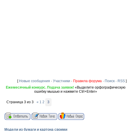
[
Новые сообщения
·
Участники
·
Правила форума
·
Поиск
·
RSS
]
Ежемесячный конкурс. Подача заявок!
«Выделите орфографическую
ошибку мышью и нажмите Ctrl+Enter»
Страница
3
из
3
«
1
2
3
Модели из бумаги и картона своими