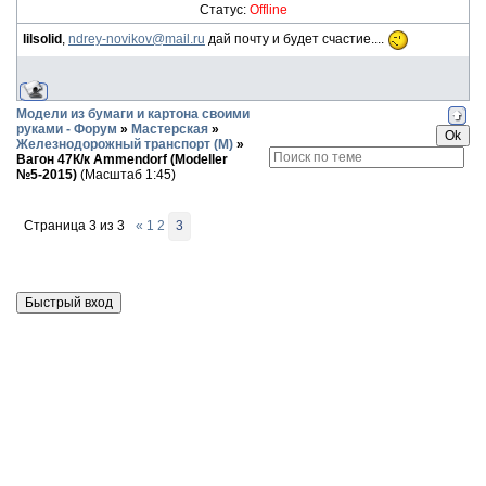
Статус:
Offline
lilsolid
,
ndrey-novikov@mail.ru
дай почту и будет счастие....
Модели из бумаги и картона своими
руками - Форум
»
Мастерская
»
Железнодорожный транспорт (М)
»
Вагон 47К/к Ammendorf (Modeller
№5-2015)
(Масштаб 1:45)
Страница
3
из
3
«
1
2
3