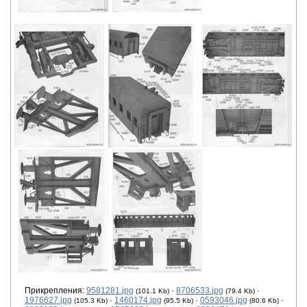
Прикрепления:
9581281.jpg
·
8706533.jpg
·
(101.1 Kb)
(79.4 Kb)
1976627.jpg
·
1460174.jpg
·
0593046.jpg
·
(105.3 Kb)
(95.5 Kb)
(80.6 Kb)