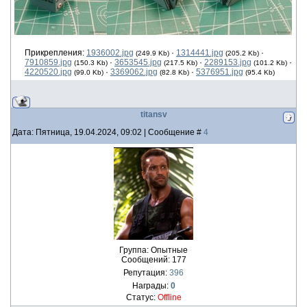
Прикрепления:
1936002.jpg
·
1314441.jpg
·
(249.9 Kb)
(205.2 Kb)
7910859.jpg
·
3653545.jpg
·
2289153.jpg
·
(150.3 Kb)
(217.5 Kb)
(101.2 Kb)
4220520.jpg
·
3369062.jpg
·
5376951.jpg
(99.0 Kb)
(82.8 Kb)
(95.4 Kb)
titansv
Дата: Пятница, 19.04.2024, 09:02 | Сообщение #
4
Группа: Опытные
Сообщений:
177
Репутация:
396
Награды:
0
Статус:
Offline