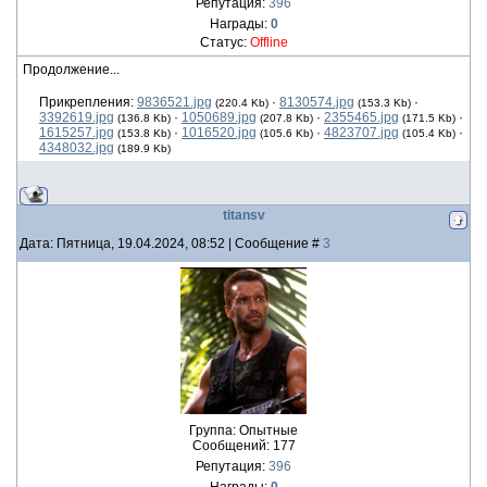
Репутация:
396
Награды:
0
Статус:
Offline
Продолжение...
Прикрепления:
9836521.jpg
·
8130574.jpg
·
(220.4 Kb)
(153.3 Kb)
3392619.jpg
·
1050689.jpg
·
2355465.jpg
·
(136.8 Kb)
(207.8 Kb)
(171.5 Kb)
1615257.jpg
·
1016520.jpg
·
4823707.jpg
·
(153.8 Kb)
(105.6 Kb)
(105.4 Kb)
4348032.jpg
(189.9 Kb)
titansv
Дата: Пятница, 19.04.2024, 08:52 | Сообщение #
3
Группа: Опытные
Сообщений:
177
Репутация:
396