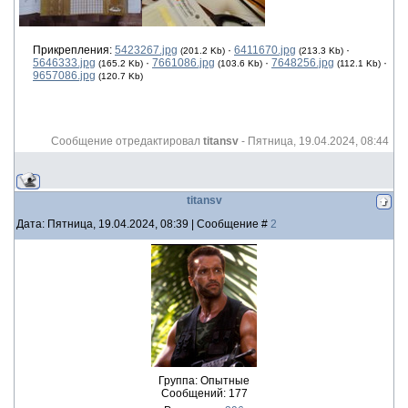
Прикрепления:
5423267.jpg
·
6411670.jpg
·
(201.2 Kb)
(213.3 Kb)
5646333.jpg
·
7661086.jpg
·
7648256.jpg
·
(165.2 Kb)
(103.6 Kb)
(112.1 Kb)
9657086.jpg
(120.7 Kb)
Сообщение отредактировал
titansv
-
Пятница, 19.04.2024, 08:44
titansv
Дата: Пятница, 19.04.2024, 08:39 | Сообщение #
2
Группа: Опытные
Сообщений:
177