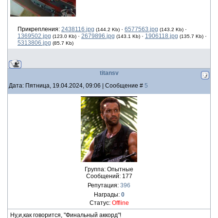
Прикрепления:
2438116.jpg
·
6577563.jpg
·
(144.2 Kb)
(143.2 Kb)
1369502.jpg
·
2679896.jpg
·
1906118.jpg
·
(123.0 Kb)
(143.1 Kb)
(135.7 Kb)
5313806.jpg
(85.7 Kb)
titansv
Дата: Пятница, 19.04.2024, 09:06 | Сообщение #
5
Группа: Опытные
Сообщений:
177
Репутация:
396
Награды:
0
Статус:
Offline
Ну,и,как говорится, "Финальный аккорд"!