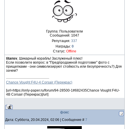
Группа: Пользователи
Сообщений:
1047
Репутация:
337
Награды:
0
Статус:
Offline
titansv
, Шикарный корабль! Заслуженый плюс!
Если позволите вопрос: в "Предпродажной подготовке" фото с
прищепками - они символизируют стойкость или безупречность?) Для
зачем?
Chance Vought F4U-4 Corsair (Перекрас)
[url=https://only-paper.ru/forum/94-28500-1#682435Chance Vought F4U-
4B Corsair (Перекрас)[/url]
фокс
Дата: Суббота, 20.04.2024, 02:06 | Сообщение #
7