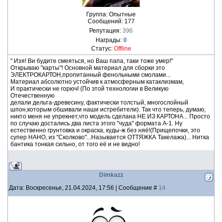
Группа: Опытные
Сообщений:
177
Репутация:
396
Награды:
0
Статус:
Offline
" Изя! Ви будите смеяться, но Ваш папа, таки тоже умер!"
Открываю "карты"! Основной материал для сборки это
ЭЛЕКТРОКАРТОН,пропитанный фенольными смолами...
Материал абсолютно устойчив к атмосферным катаклизмам,
И практически не горюч! (По этой технологии в Великую
Отечественную
делали дельта-древесину, фактически толстый, многослойный
шпон,которым обшивали наши истребители). Так что теперь, думаю,
никто меня не упрекнет,что модель сделана НЕ ИЗ КАРТОНА... Просто
по случаю достались два листа этого "чуда" формата А-1. Ну
естественно грунтовка и окраска, куды-ж без няё!(Прищепочки, это
супер НАНО, из "Сколково"...Называется ОТТЯЖКА Такелажа)... Нитка
бантика тонкая сильно, от того её и не видно!
Dimkazz
Дата: Воскресенье, 21.04.2024, 17:56 | Сообщение #
14