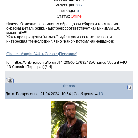
Репутация:
337
Награды:
0
Статус:
Offline
titansv
, Отличная и во многом образцовая сборка и как я понял
окраска! Деталировка надстроек соответствует как минимум 100
масштабу!!!
Жаль про прищепки "молчок"- чуйствую явно какая то новая
интересная "текнолоджи", явно "нано"- потому как невидно)))
Chance Vought F4U-4 Corsair (Перекрас)
[url=https://only-paper.ru/forum/94-28500-1#682435Chance Vought F4U-
4B Corsair (Перекрас)[/url]
titansv
Дата: Воскресенье, 21.04.2024, 10:54 | Сообщение #
13