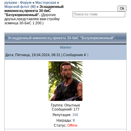
руками - Форум
»
Мастерская
»
Морской флот (М)
»
Эскадренный
миноносец проекта 30-биС
"Безукоризненный".
(Дорогие
друзья,представляю вам стройку
эсминца 30-БиС 1:200.)
Эскадренный миноносец проекта 30-биС "Безукоризненный".
titansv
Дата: Пятница, 19.04.2024, 08:31 | Сообщение #
1
Группа: Опытные
Сообщений:
177
Репутация:
396
Награды:
0
Статус:
Offline