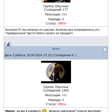
Группа: Опытные
Сообщений:
177
Репутация:
396
Награды:
0
Статус:
Offline
Коллеги! Я так написал по наитию. Конечно все исправлялось,это
"примерочное" фото! Никто ничего не продаёт!..
фокс
Дата: Суббота, 20.04.2024, 07:20 | Сообщение #
11
Группа: Опытные
Сообщений:
1402
Репутация:
440
Награды:
0
Статус:
Offline
titansv
, да мы в одеквате
. модель закончена? класно выглядит.