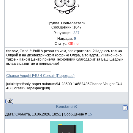
Группа: Пользователи
Сообщений:
1047
Репутация:
337
Награды:
0
Статус:
Offline
titansv
, Силё-ё-ён!!! А резал то чем, электрокартон?Надеюсь только
Олфой и на диэлектричском кофрике Олфа, а то вдруг...?!Нано - оно
такое - Нано)) Центр приёма Технологий благодарит за Ваш щедрый
вклад в развитие и понимание!
Chance Vought F4U-4 Corsair (Перекрас)
[url=https://only-paper.ru/forum/94-28500-1#682435Chance Vought F4U-
4B Corsair (Перекрас)[/url]
KonstantinK
Дата: Суббота, 13.06.2026, 18:51 | Сообщение #
15