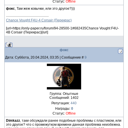
Статус:
Offline
фокс
, Там жеж ковычки, или это другое?)))
Chance Vought F4U-4 Corsair (Перекрас)
[url=https://only-paper.ru/forum/94-28500-1#682435Chance Vought F4U-
4B Corsair (Перекрас)[/url]
фокс
Дата: Суббота, 20.04.2024, 03:35 | Сообщение #
9
Группа: Опытные
Сообщений:
1402
Репутация:
440
Награды:
0
Статус:
Offline
Dimkazz
, таки обсуждали ранее подобные проблемы с пластиком, или
это другое? что с промежутком времени данная проблема неизбежна.