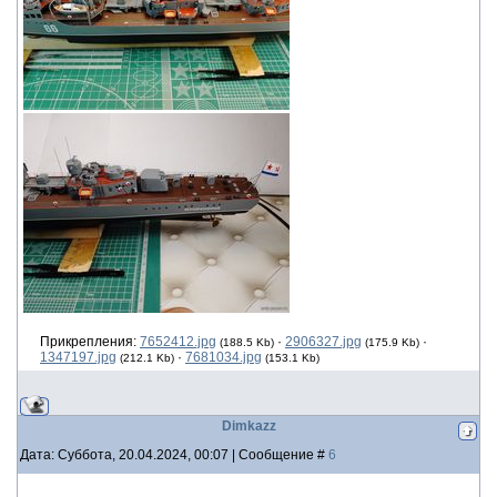
Прикрепления:
7652412.jpg
·
2906327.jpg
·
(188.5 Kb)
(175.9 Kb)
1347197.jpg
·
7681034.jpg
(212.1 Kb)
(153.1 Kb)
Dimkazz
Дата: Суббота, 20.04.2024, 00:07 | Сообщение #
6