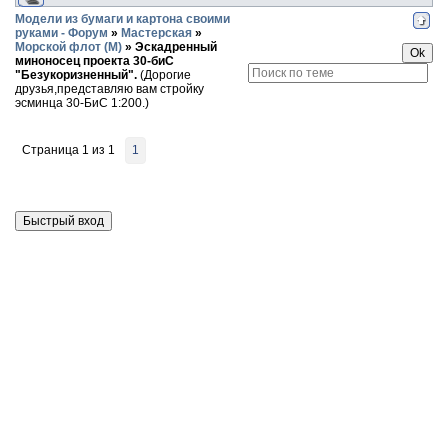
Модели из бумаги и картона своими
руками - Форум
»
Мастерская
»
Морской флот (М)
»
Эскадренный
миноносец проекта 30-биС
"Безукоризненный".
(Дорогие
друзья,представляю вам стройку
эсминца 30-БиС 1:200.)
Страница
1
из
1
1