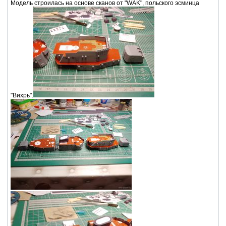
Модель строилась на основе сканов от "WAK", польского эсминца
"Вихрь".