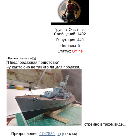
Группа: Опытные
Сообщений:
1402
Репутация:
440
Награды:
0
Статус:
Offline
Цитата
titansv
(
)
"Предпродажная подготовка"
ну, как то оно не так что ли ,для продажи.
стрёмно в таком виде...
Прикрепления:
9747589.jpg
(117.6 Kb)