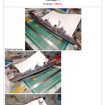
Награды:
0
Статус:
Offline
Едем дальше...