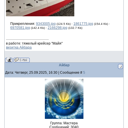
Прикрепления:
9343005.jpg
·
1861775.jpg
·
(124.5 Kb)
(154.4 Kb)
6970581.jpg
·
2166298.jpg
(142.4 Kb)
(132.7 Kb)
в работе: тяжелый крейсер "Майя"
визитка Айбара
Айбар
Дата: Четверг, 25.09.2025, 16:30 | Сообщение #
5
Группа: Мастера
Сообщений:
3040