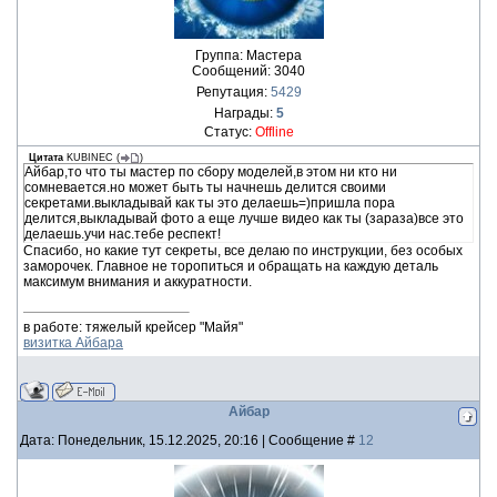
Группа: Мастера
Сообщений:
3040
Репутация:
5429
Награды:
5
Статус:
Offline
Цитата
KUBINEC
(
)
Айбар,то что ты мастер по сбору моделей,в этом ни кто ни
сомневается.но может быть ты начнешь делится своими
секретами.выкладывай как ты это делаешь=)пришла пора
делится,выкладывай фото а еще лучше видео как ты (зараза)все это
делаешь.учи нас.тебе респект!
Спасибо, но какие тут секреты, все делаю по инструкции, без особых
заморочек. Главное не торопиться и обращать на каждую деталь
максимум внимания и аккуратности.
в работе: тяжелый крейсер "Майя"
визитка Айбара
Айбар
Дата: Понедельник, 15.12.2025, 20:16 | Сообщение #
12