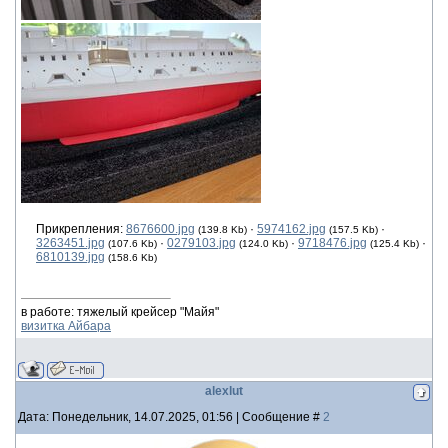
Прикрепления:
8676600.jpg
·
5974162.jpg
·
(139.8 Kb)
(157.5 Kb)
3263451.jpg
·
0279103.jpg
·
9718476.jpg
·
(107.6 Kb)
(124.0 Kb)
(125.4 Kb)
6810139.jpg
(158.6 Kb)
в работе: тяжелый крейсер "Майя"
визитка Айбара
alexlut
Дата: Понедельник, 14.07.2025, 01:56 | Сообщение #
2