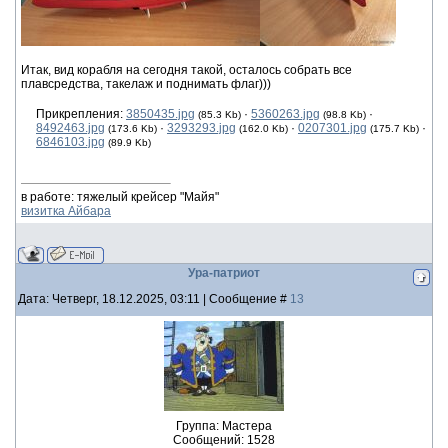
Итак, вид корабля на сегодня такой, осталось собрать все
плавсредства, такелаж и поднимать флаг)))
Прикрепления:
3850435.jpg
·
5360263.jpg
·
(85.3 Kb)
(98.8 Kb)
8492463.jpg
·
3293293.jpg
·
0207301.jpg
·
(173.6 Kb)
(162.0 Kb)
(175.7 Kb)
6846103.jpg
(89.9 Kb)
в работе: тяжелый крейсер "Майя"
визитка Айбара
Ура-патриот
Дата: Четверг, 18.12.2025, 03:11 | Сообщение #
13
Группа: Мастера
Сообщений:
1528