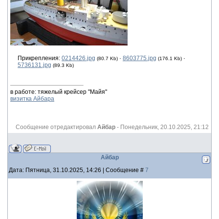
Прикрепления:
0214426.jpg
·
8603775.jpg
·
(80.7 Kb)
(176.1 Kb)
5736131.jpg
(89.3 Kb)
в работе: тяжелый крейсер "Майя"
визитка Айбара
Сообщение отредактировал
Айбар
-
Понедельник, 20.10.2025, 21:12
Айбар
Дата: Пятница, 31.10.2025, 14:26 | Сообщение #
7