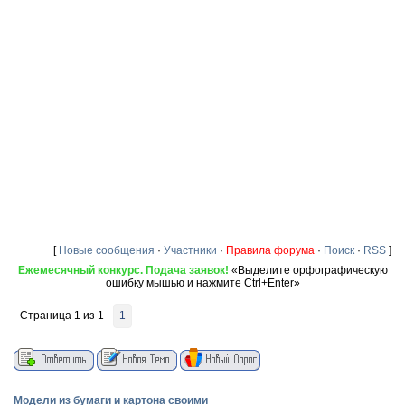
[
Новые сообщения
·
Участники
·
Правила форума
·
Поиск
·
RSS
]
Ежемесячный конкурс. Подача заявок!
«Выделите орфографическую
ошибку мышью и нажмите Ctrl+Enter»
Страница
1
из
1
1
Модели из бумаги и картона своими