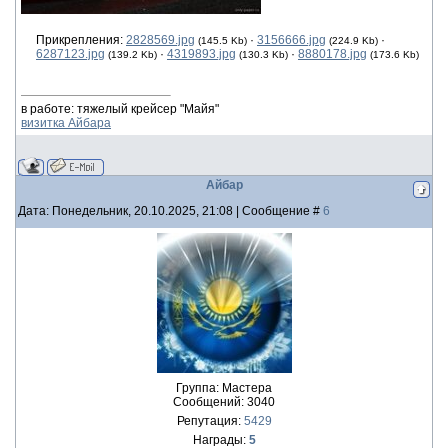
Прикрепления:
2828569.jpg
·
3156666.jpg
·
(145.5 Kb)
(224.9 Kb)
6287123.jpg
·
4319893.jpg
·
8880178.jpg
(139.2 Kb)
(130.3 Kb)
(173.6 Kb)
в работе: тяжелый крейсер "Майя"
визитка Айбара
Айбар
Дата: Понедельник, 20.10.2025, 21:08 | Сообщение #
6
Группа: Мастера
Сообщений:
3040
Репутация:
5429
Награды:
5