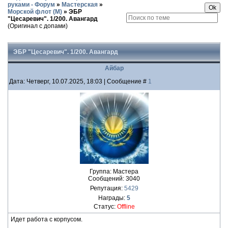
руками - Форум
»
Мастерская
»
Морской флот (М)
»
ЭБР
"Цесаревич". 1/200. Авангард
(Оригинал с допами)
ЭБР "Цесаревич". 1/200. Авангард
Айбар
Дата: Четверг, 10.07.2025, 18:03 | Сообщение #
1
Группа: Мастера
Сообщений:
3040
Репутация:
5429
Награды:
5
Статус:
Offline
Идет работа с корпусом.