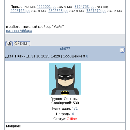
Прикрепления:
4225001.jpg
·
8764753.jpg
·
(107.9 Kb)
(70.1 Kb)
4998165.jpg
·
2895358.jpg
·
7357579.jpg
(142.0 Kb)
(145.0 Kb)
(149.2 Kb)
в работе: тяжелый крейсер "Майя"
визитка Айбара
sh077
Дата: Пятница, 31.10.2025, 14:29 | Сообщение #
8
Группа: Опытные
Сообщений:
530
Репутация:
471
Награды:
0
Статус:
Offline
Мощно!!!