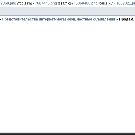
92369.png
·
7687445.png
·
5368486.png
·
1002021.p
(725.2 Kb)
(734.7 Kb)
(668.8 Kb)
»
Представительства интернет-магазинов, частные объявления
»
Продам.