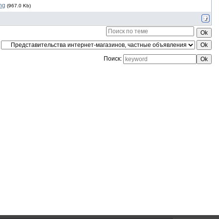
ng
(967.0 Kb)
Поиск: