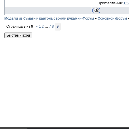
Прикрепления:
15
Модели из бумаги и картона своими руками - Форум
»
Основной форум
Страница
9
из
9
«
1
2
…
7
8
9