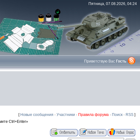
Пятница, 07.08.2026, 04:24
Приветствую Вас
Гость
[
Новые сообщения
·
Участники
·
Правила форума
·
Поиск
·
RSS
]
те Ctrl+Enter»