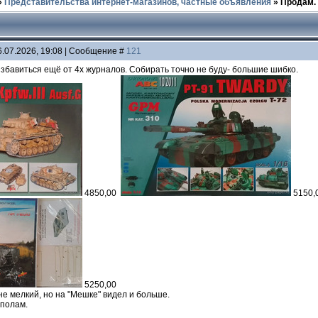
»
Представительства интернет-магазинов, частные объявления
»
Продам.
6.07.2026, 19:08 | Сообщение #
121
збавиться ещё от 4х журналов. Собирать точно не буду- большие шибко.
4850,00
5150
5250,00
 не мелкий, но на "Мешке" видел и больше.
ополам.