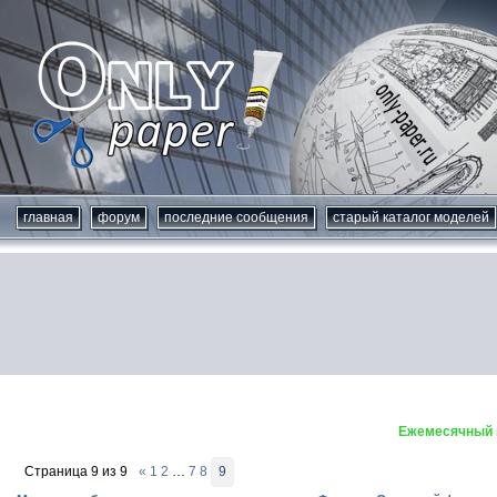
главная
форум
последние сообщения
старый каталог моделей
Ежемесячный к
Страница
9
из
9
«
1
2
…
7
8
9