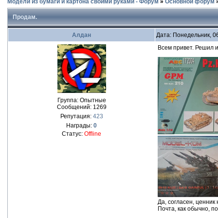
Модели из бумаги и картона своими руками - Форум
»
Основной форум
Продам.
Алдан
Дата: Понедельник, 0
Всем привет. Решил и
Группа: Опытные
Сообщений:
1269
Репутация:
423
Награды:
0
Статус:
Offline
Да, согласен, ценник
Почта, как обычно, п