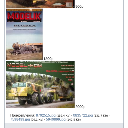
900р
1800р
2000р
Прикрепления:
8702515.jpg
·
0835722.jpg
·
(116.4 Kb)
(131.7 Kb)
7598499.jpg
·
5940899.jpg
(99.1 Kb)
(142.5 Kb)