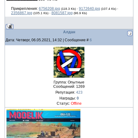
Прикрепления:
6756208.jpg
·
9172640.jpg
·
(118.3 Kb)
(107.4 Kb)
2356867.jpg
·
8081587.jpg
(105.1 Kb)
(96.9 Kb)
Алдан
Дата: Четверг, 06.05.2021, 14:32 | Сообщение #
6
Группа: Опытные
Сообщений:
1269
Репутация:
423
Награды:
0
Статус:
Offline