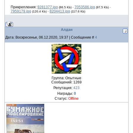
Прикрепления:
9281377.jpg
·
7053586.jpg
·
(86.5 Kb)
(97.5 Kb)
7959179.jpg
·
8204413.jpg
(120.4 Kb)
(117.6 Kb)
Алдан
Дата: Воскресенье, 06.12.2020, 19:37 | Сообщение #
4
Группа: Опытные
Сообщений:
1269
Репутация:
423
Награды:
0
Статус:
Offline