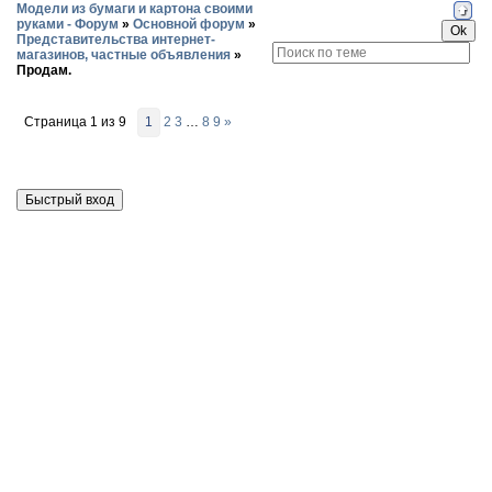
Модели из бумаги и картона своими
руками - Форум
»
Основной форум
»
Представительства интернет-
магазинов, частные объявления
»
Продам.
Страница
1
из
9
1
2
3
…
8
9
»