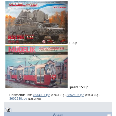
1100р
+резка 1500р
Прикрепления:
7533097.jpg
·
3852695.jpg
·
(136.6 Kb)
(150.0 Kb)
3602230.jpg
(136.3 Kb)
Алдан