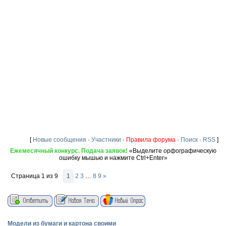
[
Новые сообщения
·
Участники
·
Правила форума
·
Поиск
·
RSS
]
Ежемесячный конкурс. Подача заявок!
«Выделите орфографическую
ошибку мышью и нажмите Ctrl+Enter»
Страница
1
из
9
1
2
3
…
8
9
»
Модели из бумаги и картона своими