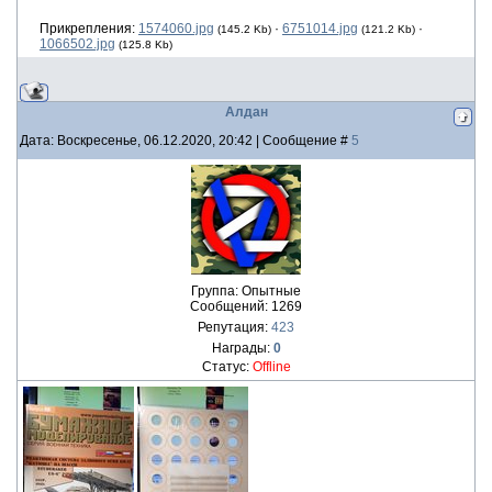
Прикрепления:
1574060.jpg
·
6751014.jpg
·
(145.2 Kb)
(121.2 Kb)
1066502.jpg
(125.8 Kb)
Алдан
Дата: Воскресенье, 06.12.2020, 20:42 | Сообщение #
5
Группа: Опытные
Сообщений:
1269
Репутация:
423
Награды:
0
Статус:
Offline