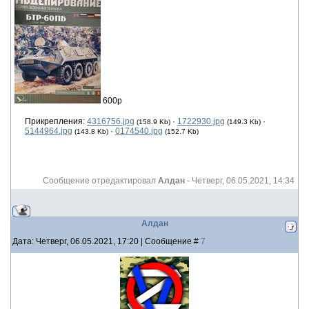
600р
Прикрепления:
4316756.jpg
·
1722930.jpg
·
(158.9 Kb)
(149.3 Kb)
5144964.jpg
·
0174540.jpg
(143.8 Kb)
(152.7 Kb)
Сообщение отредактировал
Алдан
-
Четверг, 06.05.2021, 14:34
Алдан
Дата: Четверг, 06.05.2021, 17:20 | Сообщение #
7