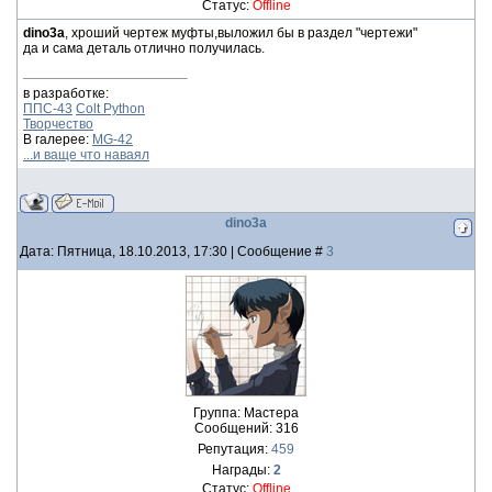
Статус:
Offline
dino3a
, хроший чертеж муфты,выложил бы в раздел "чертежи"
да и сама деталь отлично получилась.
в разработке:
ППС-43
Colt Python
Творчество
В галерее:
MG-42
...и ваще что наваял
dino3a
Дата: Пятница, 18.10.2013, 17:30 | Сообщение #
3
Группа: Мастера
Сообщений:
316
Репутация:
459
Награды:
2
Статус:
Offline