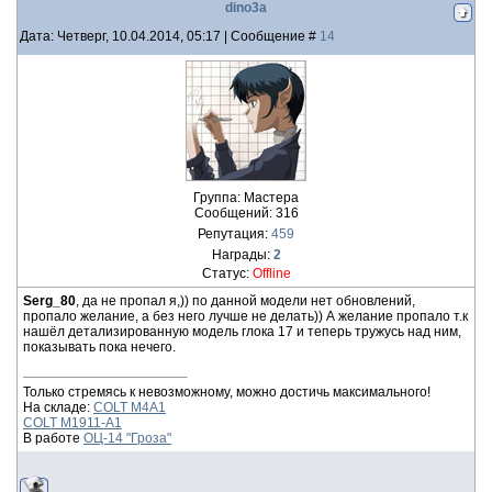
dino3a
Дата: Четверг, 10.04.2014, 05:17 | Сообщение #
14
Группа: Мастера
Сообщений:
316
Репутация:
459
Награды:
2
Статус:
Offline
Serg_80
, да не пропал я,)) по данной модели нет обновлений,
пропало желание, а без него лучше не делать)) А желание пропало т.к
нашёл детализированную модель глока 17 и теперь тружусь над ним,
показывать пока нечего.
Только стремясь к невозможному, можно достичь максимального!
На складе:
COLT M4A1
COLT M1911-A1
В работе
ОЦ-14 "Гроза"