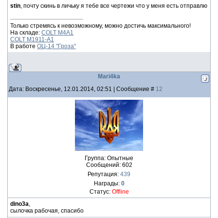
stin
, почту скинь в личьку я тебе все чертежи что у меня есть отправлю
Только стремясь к невозможному, можно достичь максимального!
На складе:
COLT M4A1
COLT M1911-A1
В работе
ОЦ-14 "Гроза"
Mari4ka
Дата: Воскресенье, 12.01.2014, 02:51 | Сообщение #
12
Группа: Опытные
Сообщений:
602
Репутация:
439
Награды:
0
Статус:
Offline
dino3a
,
сылочка рабочая, спасибо