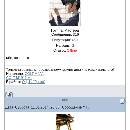
Группа: Мастера
Сообщений:
316
Репутация:
459
Награды:
2
Статус:
Offline
stin
, не за что.
Только стремясь к невозможному, можно достичь максимального!
На складе:
COLT M4A1
COLT M1911-A1
В работе
ОЦ-14 "Гроза"
stin
Дата: Суббота, 11.01.2014, 20:35 | Сообщение #
10