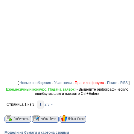
[
Новые сообщения
·
Участники
·
Правила форума
·
Поиск
·
RSS
]
Ежемесячный конкурс. Подача заявок!
«Выделите орфографическую
ошибку мышью и нажмите Ctrl+Enter»
Страница
1
из
3
1
2
3
»
Модели из бумаги и картона своими