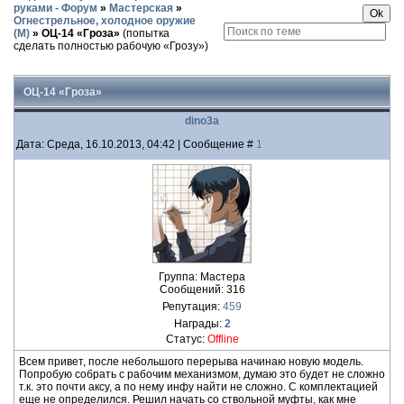
руками - Форум
»
Мастерская
»
Огнестрельное, холодное оружие
(М)
»
ОЦ-14 «Гроза»
(попытка
сделать полностью рабочую «Грозу»)
ОЦ-14 «Гроза»
dino3a
Дата: Среда, 16.10.2013, 04:42 | Сообщение #
1
Группа: Мастера
Сообщений:
316
Репутация:
459
Награды:
2
Статус:
Offline
Всем привет, после небольшого перерыва начинаю новую модель.
Попробую собрать с рабочим механизмом, думаю это будет не сложно
т.к. это почти аксу, а по нему инфу найти не сложно. С комплектацией
еще не определился. Решил начать со ствольной муфты, как мне