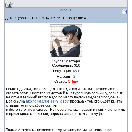
dino3a
Дата: Суббота, 11.01.2014, 05:26 | Сообщение #
7
Группа: Мастера
Сообщений:
316
Репутация:
459
Награды:
2
Статус:
Offline
Привет друзья, как и обещал выкладываю чертежи... точнее даже
сказать эскизы некоторых деталей в натуральную величину, вариант
не окончательный что то надо по месту подгонять(делал под себя)
Вот ссылка
http://dfiles.ru/files/r9jtg1c8f
просьба к тем кто будет качать
отпишитесь по работе ссылки
и фото того что я сделал. Из нового только правый и левый угольники,
и прикладное крепление, переделанная ствольная муфта.
Только стремясь к невозможному, можно достичь максимального!