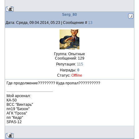
Serg_80
Дата: Среда, 09.04.2014, 05:23 | Сообщение #
13
Группа: Опытные
Сообщений:
129
Репутация:
115
Награды:
0
Статус:
Offline
Где продолжение???????? Куда пропал??????????
Мой арсенал:
КА-50
ВСС "Винтарь"
пп19 "Бизон"
АГК "Гроза"
пп "Кедр"
SPAS-12