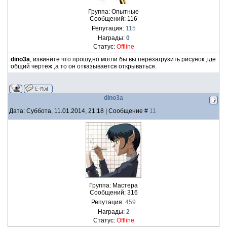
Группа: Опытные
Сообщений:
116
Репутация:
115
Награды:
0
Статус:
Offline
dino3a
, извините что прошу,но могли бы вы перезагрузить рисунок ,где
общий чертеж ,а то он отказывается открываться.
dino3a
Дата: Суббота, 11.01.2014, 21:18 | Сообщение #
11
Группа: Мастера
Сообщений:
316
Репутация:
459
Награды:
2
Статус:
Offline