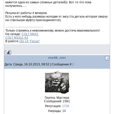
кажется одна из самых сложных деталей)). Вот то что пока
получилось......
Результат работы 4 вечеров.
Есть у кого нибудь размеры колодки от аксу (та деталь которая сверху
на ствольную муфту присоединяется)
Только стремясь к невозможному, можно достичь максимального!
На складе:
COLT M4A1
COLT M1911-A1
В работе
ОЦ-14 "Гроза"
vov4ik_zver
Дата: Среда, 16.10.2013, 09:52 | Сообщение #
2
Группа: Мастера
Сообщений:
2381
Репутация:
1726
Награды:
10