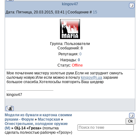
kingov47
Дата: Пятница, 20.03.2015, 03:41 | Сообщение #
15
Группа: Пользователи
Сообщений:
8
Репутация:
0
Награды:
0
Статус:
Offline
Мое почьтение мастеру золотые руки.Если не затруднит скинуть
сылочьку новую.Или если можно в почьту
kingov@i.ua
зарание
большое спасиба.Хотелосьбы повторить Ваш шедевр
kingov47
Модели из бумаги и картона своими
руками - Форум
»
Мастерская
»
Огнестрельное, холодное оружие
(М)
»
ОЦ-14 «Гроза»
(попытка
сделать полностью рабочую «Грозу»)