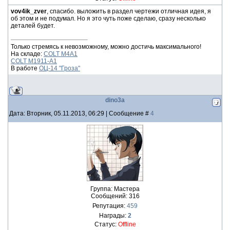
vov4ik_zver
, спасибо. выложить в раздел чертежи отличная идея, я
об этом и не подумал. Но я это чуть поже сделаю, сразу несколько
деталей будет.
Только стремясь к невозможному, можно достичь максимального!
На складе:
COLT M4A1
COLT M1911-A1
В работе
ОЦ-14 "Гроза"
dino3a
Дата: Вторник, 05.11.2013, 06:29 | Сообщение #
4
Группа: Мастера
Сообщений:
316
Репутация:
459
Награды:
2
Статус:
Offline