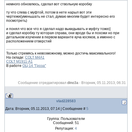
немного обновлюсь, сделал вот ствольную коробку
ту что слева с муфтой, потом в нете нарыл вот эти
чертежи(уменьшать не стал, думаю многим будет интересно его
посмотреть)
и понял что все что я сделал надо выкидывать и муфту тоже((
и сделал коробку ту которая справа, они вроде бы и похожи но при
детальном изучении в первом варианте куча косяков, а именно с
расположением отверстий
Только стремясь к невозможному, можно достичь максимального!
На складе:
COLT M4A1
COLT M1911-A1
В работе
ОЦ-14 "Гроза"
Сообщение отредактировал
dino3a
-
Вторник, 05.11.2013, 06:31
vlad228583
Дата: Вторник, 05.11.2013, 07:14 | Сообщение #
5
Группа: Пользователи
Сообщений:
51
Репутация:
4