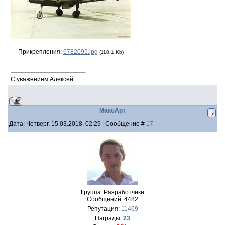
Прикрепления:
6782095.jpg
(110.1 Kb)
С уважением Алексей
МаксАрт
Дата: Четверг, 15.03.2018, 02:29 | Сообщение #
17
Группа: Разработчики
Сообщений:
4482
Репутация:
11469
Награды:
23