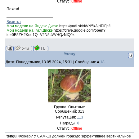
Статус:
Offline
Похож!
Визитка
Мои модели на Яндекс.Диске
https://yadi.sk/d/VN5kAjdPiFpfL
Мои модели на Гугл.Диске
https://drive.google.com/open?
id=0B5ZH2Ked1Q--V2N5cVVHQzNIQ0k
Ухожу
Дата: Понедельник, 13.05.2024, 15:31 | Сообщение #
18
Группа: Опытные
Сообщений:
313
Репутация:
113
Награды:
0
Статус:
Offline
tengu
, Фоккер? У САМ-13 должен гораздо эффективнее вертикальное