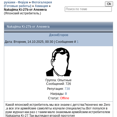
руками - Форум
»
Фотогалерея
(Готовые работы)
»
Авиация
»
Nakajima Ki-27b от Answera
(Японский истребитель.)
Nakajima Ki-27b от Answera
ДжонЕгоров
Дата: Вторник, 14.10.2025, 00:30 | Сообщение #
1
Группа: Опытные
Сообщений:
726
Репутация:
738
Награды:
0
Статус:
Offline
Какой японский истребитель мы все знаем с детства?конечно же Zero
,а все эти армейские самолёты изучали специалисты.Вот попался в
руки журнал как раз с таким мало знакомым армейским истребителем
Nakajama Ki-27.Так выглядел второй прототип