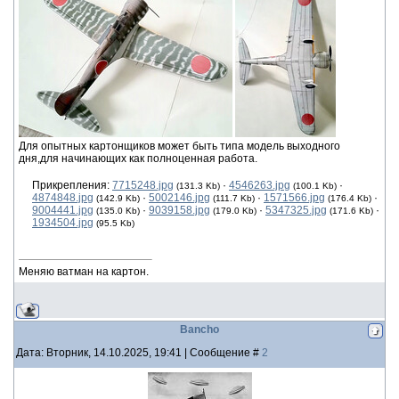
Для опытных картонщиков может быть типа модель выходного
дня,для начинающих как полноценная работа.
Прикрепления:
7715248.jpg
·
4546263.jpg
·
(131.3 Kb)
(100.1 Kb)
4874848.jpg
·
5002146.jpg
·
1571566.jpg
·
(142.9 Kb)
(111.7 Kb)
(176.4 Kb)
9004441.jpg
·
9039158.jpg
·
5347325.jpg
·
(135.0 Kb)
(179.0 Kb)
(171.6 Kb)
1934504.jpg
(95.5 Kb)
Меняю ватман на картон.
Bancho
Дата: Вторник, 14.10.2025, 19:41 | Сообщение #
2