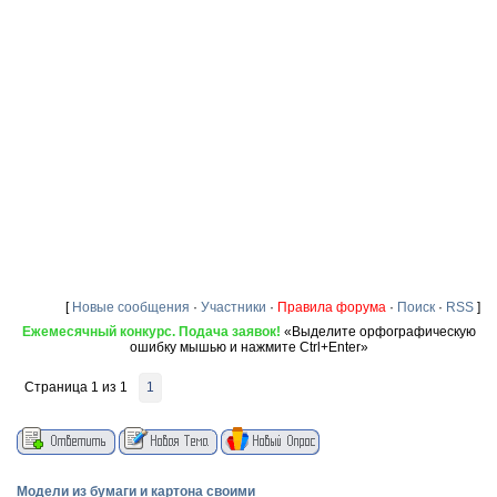
[
Новые сообщения
·
Участники
·
Правила форума
·
Поиск
·
RSS
]
Ежемесячный конкурс. Подача заявок!
«Выделите орфографическую
ошибку мышью и нажмите Ctrl+Enter»
Страница
1
из
1
1
Модели из бумаги и картона своими