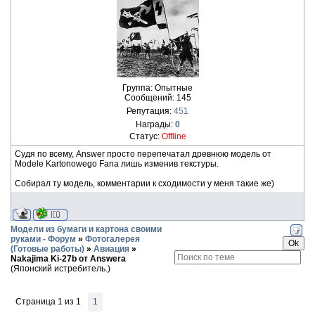
Группа: Опытные
Сообщений:
145
Репутация:
451
Награды:
0
Статус:
Offline
Судя по всему, Answer просто перепечатал древнюю модель от
Modele Kartonowego Fana лишь изменив текстуры.
Собирал ту модель, комментарии к сходимости у меня такие же)
Модели из бумаги и картона своими
руками - Форум
»
Фотогалерея
(Готовые работы)
»
Авиация
»
Nakajima Ki-27b от Answera
(Японский истребитель.)
Страница
1
из
1
1