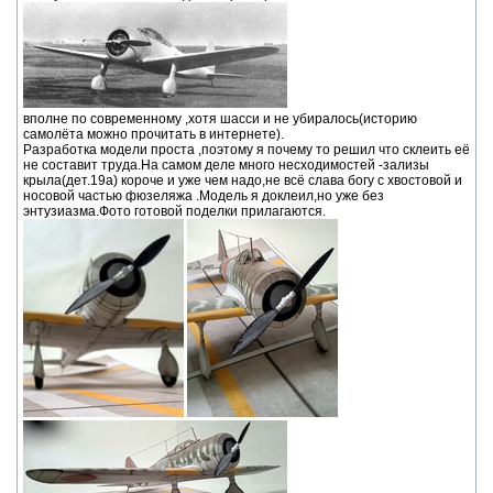
вполне по современному ,хотя шасси и не убиралось(историю
самолёта можно прочитать в интернете).
Разработка модели проста ,поэтому я почему то решил что склеить её
не составит труда.На самом деле много несходимостей -зализы
крыла(дет.19а) короче и уже чем надо,не всё слава богу с хвостовой и
носовой частью фюзеляжа .Модель я доклеил,но уже без
энтузиазма.Фото готовой поделки прилагаются.