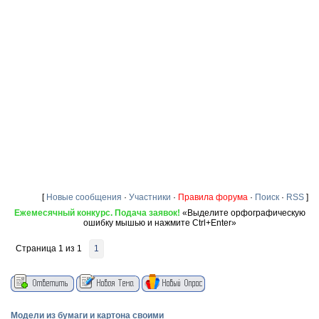
[
Новые сообщения
·
Участники
·
Правила форума
·
Поиск
·
RSS
]
Ежемесячный конкурс. Подача заявок!
«Выделите орфографическую
ошибку мышью и нажмите Ctrl+Enter»
Страница
1
из
1
1
Модели из бумаги и картона своими