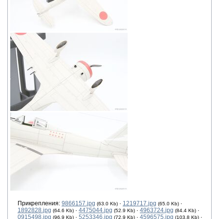
Прикрепления:
9866157.jpg
·
1219717.jpg
·
(63.0 Kb)
(65.0 Kb)
1892828.jpg
·
4475044.jpg
·
4963724.jpg
·
(64.6 Kb)
(52.9 Kb)
(84.4 Kb)
0915498.jpg
·
5253346.jpg
·
4596575.jpg
·
(96.9 Kb)
(72.9 Kb)
(103.8 Kb)