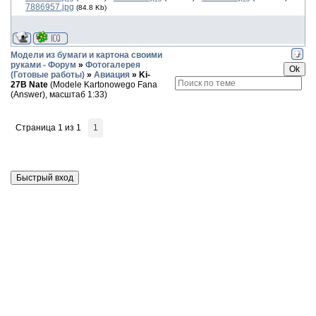
7886957.jpg
(84.8 Kb)
Модели из бумаги и картона своими
руками - Форум
»
Фотогалерея
(Готовые работы)
»
Авиация
»
Ki-
27B Nate
(Modele Kartonowego Fana
(Answer), масштаб 1:33)
Страница
1
из
1
1