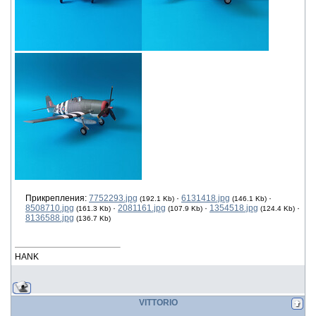
Прикрепления:
7752293.jpg
·
6131418.jpg
·
(192.1 Kb)
(146.1 Kb)
8508710.jpg
·
2081161.jpg
·
1354518.jpg
·
(161.3 Kb)
(107.9 Kb)
(124.4 Kb)
8136588.jpg
(136.7 Kb)
HANK
VITTORIO