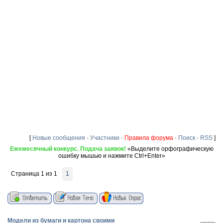
[
Новые сообщения
·
Участники
·
Правила форума
·
Поиск
·
RSS
]
Ежемесячный конкурс. Подача заявок!
«Выделите орфографическую
ошибку мышью и нажмите Ctrl+Enter»
Страница
1
из
1
1
Модели из бумаги и картона своими