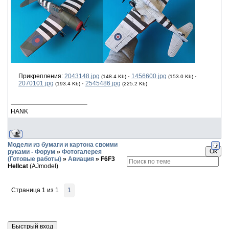
Прикрепления:
2043148.jpg
·
1456600.jpg
·
(148.4 Kb)
(153.0 Kb)
2070101.jpg
·
2545486.jpg
(193.4 Kb)
(225.2 Kb)
HANK
Модели из бумаги и картона своими
руками - Форум
»
Фотогалерея
(Готовые работы)
»
Авиация
»
F6F3
Hellcat
(AJmodel)
Страница
1
из
1
1