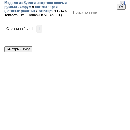
Модели из бумаги и картона своими
руками - Форум
»
Фотогалерея
(Готовые работы)
»
Авиация
»
F-14A
Tomcat
(Скан Halinski KA 3-4/2001)
Страница
1
из
1
1