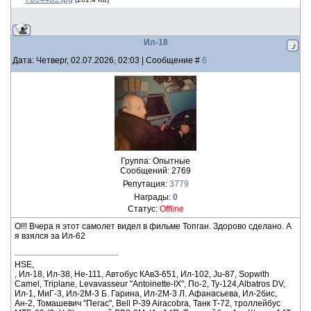
Ил-18
Дата: Четверг, 02.07.2026, 02:03 | Сообщение #
6
Группа: Опытные
Сообщений:
2769
Репутация:
3779
Награды:
0
Статус:
Offline
О!!! Вчера я этот самолет видел в фильме Топган. Здорово сделано. А
я взялся за Ил-62
HSE,
, Ил-18, Ил-38, He-111, Автобус КАвЗ-651, Ил-102, Ju-87, Sopwith
Camel, Triplane, Levavasseur "Antoinette-IX", По-2, Ту-124,Albatros DV,
Ил-1, МиГ-3, Ил-2М-3 Б. Гарина, Ил-2М-3 Л. Афанасьева, Ил-2бис,
Ан-2, Томашевич "Пегас", Bell P-39 Airacobra, Танк Т-72, троллейбус