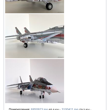
Прикрепления:
6950923.jpg
·
3100411.jpg
·
(65.8 Kb)
(79.5 Kb)