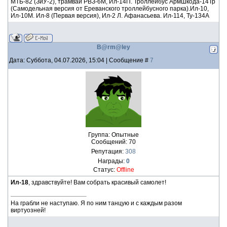
МТБ-82 (ЗиУ-2), трамвай РВЗ-6М, Ил-14П. Троллейбус АрмШкода-14Тр
(Самодельная версия от Ереванского троллейбусного парка).Ил-10,
Ил-10М. Ил-8 (Первая версия), Ил-2 Л. Афанасьева. Ил-114, Ту-134А
B@rm@ley
Дата: Суббота, 04.07.2026, 15:04 | Сообщение #
7
Группа: Опытные
Сообщений:
70
Репутация:
308
Награды:
0
Статус:
Offline
Ил-18
, здравствуйте! Вам собрать красивый самолет!
На грабли не наступаю. Я по ним танцую и с каждым разом
виртуозней!