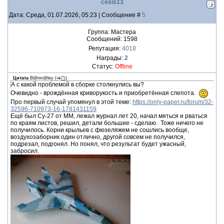
cesis13
Дата: Среда, 01.07.2026, 05:23 | Сообщение #
5
Группа: Мастера
Сообщений:
1598
Репутация:
4018
Награды:
2
Статус:
Offline
Цитата
B@rm@ley
(
)
А с какой проблемой в сборке столкнулись вы?
Очевидно - врождённая криворукость и приобретённая слепота.
Про первый случай упомянул в этой теме:
https://only-paper.ru/forum/32-
32596-710973-16-1781431159
Ещё был Су-27 от ММ, лежал журнал лет 20, начал мяться и рваться
по краям листов, решил, детали большие - сделаю. Тоже ничего не
получилось. Корни крыльев с фюзеляжем не сошлись вообще,
воздухозаборник один отлично, другой совсем не получился,
подрезал, подгонял. Но понял, что результат будет ужасный,
забросил.