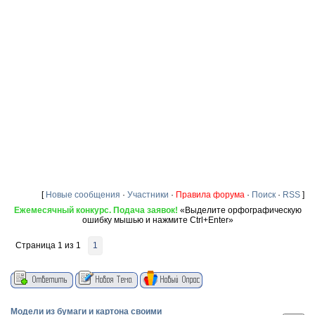
[
Новые сообщения
·
Участники
·
Правила форума
·
Поиск
·
RSS
]
Ежемесячный конкурс. Подача заявок!
«Выделите орфографическую
ошибку мышью и нажмите Ctrl+Enter»
Страница
1
из
1
1
Модели из бумаги и картона своими