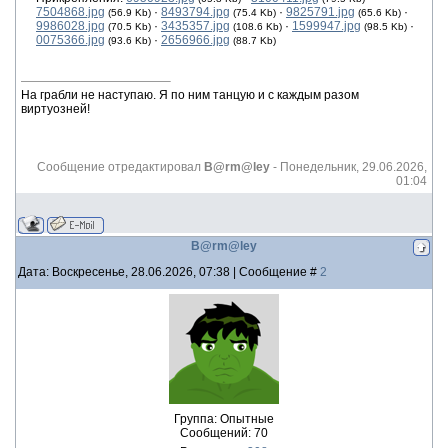
7504868.jpg
·
8493794.jpg
·
9825791.jpg
·
(56.9 Kb)
(75.4 Kb)
(65.6 Kb)
9986028.jpg
·
3435357.jpg
·
1599947.jpg
·
(70.5 Kb)
(108.6 Kb)
(98.5 Kb)
0075366.jpg
·
2656966.jpg
(93.6 Kb)
(88.7 Kb)
На грабли не наступаю. Я по ним танцую и с каждым разом
виртуозней!
Сообщение отредактировал
B@rm@ley
-
Понедельник, 29.06.2026,
01:04
B@rm@ley
Дата: Воскресенье, 28.06.2026, 07:38 | Сообщение #
2
Группа: Опытные
Сообщений:
70