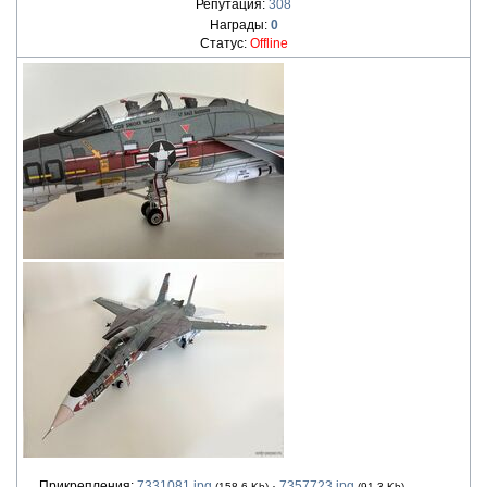
Репутация:
308
Награды:
0
Статус:
Offline
Прикрепления:
7331081.jpg
·
7357723.jpg
(158.6 Kb)
(91.3 Kb)