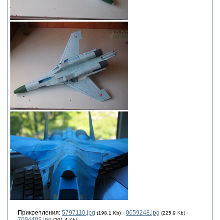
Прикрепления:
5797110.jpg
·
0659248.jpg
·
(198.1 Kb)
(225.9 Kb)
7094489.jpg
(201.4 Kb)