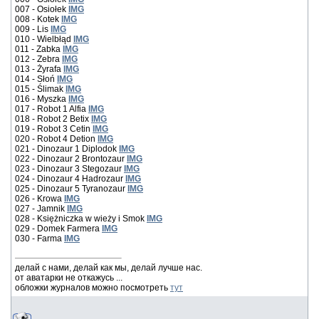
007 - Osiołek
IMG
008 - Kotek
IMG
009 - Lis
IMG
010 - Wielbłąd
IMG
011 - Zabka
IMG
012 - Zebra
IMG
013 - Żyrafa
IMG
014 - Słoń
IMG
015 - Ślimak
IMG
016 - Myszka
IMG
017 - Robot 1 Alfia
IMG
018 - Robot 2 Betix
IMG
019 - Robot 3 Cetin
IMG
020 - Robot 4 Detion
IMG
021 - Dinozaur 1 Diplodok
IMG
022 - Dinozaur 2 Brontozaur
IMG
023 - Dinozaur 3 Stegozaur
IMG
024 - Dinozaur 4 Hadrozaur
IMG
025 - Dinozaur 5 Tyranozaur
IMG
026 - Krowa
IMG
027 - Jamnik
IMG
028 - Księżniczka w wieży i Smok
IMG
029 - Domek Farmera
IMG
030 - Farma
IMG
делай с нами, делай как мы, делай лучше нас.
от аватарки не откажусь ...
обложки журналов можно посмотреть
тут