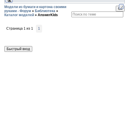
Модели из бумаги и картона своими
руками - Форум
»
Библиотека
»
Каталог моделей
»
AnswerKIds
Страница
1
из
1
1