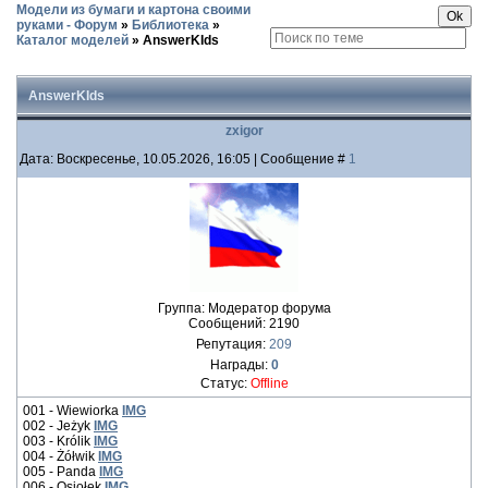
Модели из бумаги и картона своими
руками - Форум
»
Библиотека
»
Каталог моделей
»
AnswerKIds
AnswerKIds
zxigor
Дата: Воскресенье, 10.05.2026, 16:05 | Сообщение #
1
Группа: Модератор форума
Сообщений:
2190
Репутация:
209
Награды:
0
Статус:
Offline
001 - Wiewiorka
IMG
002 - Jeżyk
IMG
003 - Królik
IMG
004 - Żółwik
IMG
005 - Panda
IMG
006 - Osiołek
IMG