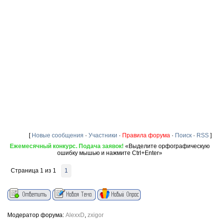
[
Новые сообщения
·
Участники
·
Правила форума
·
Поиск
·
RSS
]
Ежемесячный конкурс. Подача заявок!
«Выделите орфографическую
ошибку мышью и нажмите Ctrl+Enter»
Страница
1
из
1
1
Модератор форума:
AlexxD
,
zxigor