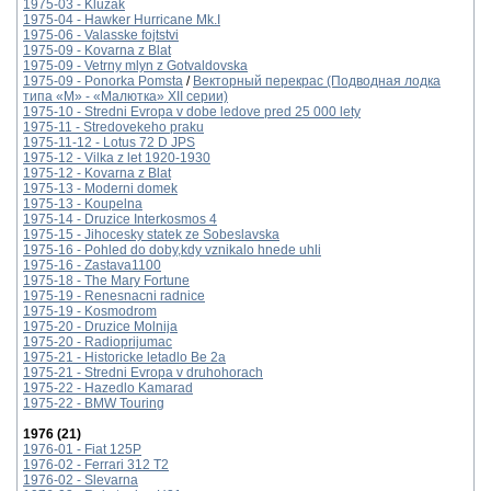
1975-03 - Kluzak
1975-04 - Hawker Hurricane Mk.I
1975-06 - Valasske fojtstvi
1975-09 - Kovarna z Blat
1975-09 - Vetrny mlyn z Gotvaldovska
1975-09 - Ponorka Pomsta
/
Векторный перекрас (Подводная лодка
типа «М» - «Малютка» XII серии)
1975-10 - Stredni Evropa v dobe ledove pred 25 000 lety
1975-11 - Stredovekeho praku
1975-11-12 - Lotus 72 D JPS
1975-12 - Vilka z let 1920-1930
1975-12 - Kovarna z Blat
1975-13 - Moderni domek
1975-13 - Koupelna
1975-14 - Druzice Interkosmos 4
1975-15 - Jihocesky statek ze Sobeslavska
1975-16 - Pohled do doby,kdy vznikalo hnede uhli
1975-16 - Zastava1100
1975-18 - The Mary Fortune
1975-19 - Renesnacni radnice
1975-19 - Kosmodrom
1975-20 - Druzice Molnija
1975-20 - Radioprijumac
1975-21 - Historicke letadlo Be 2a
1975-21 - Stredni Evropa v druhohorach
1975-22 - Hazedlo Kamarad
1975-22 - BMW Touring
1976 (21)
1976-01 - Fiat 125P
1976-02 - Ferrari 312 T2
1976-02 - Slevarna