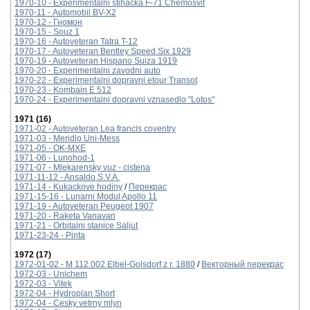
1970-10 - Experimentalni stihacka F-71 Chemosvit
1970-11 - Аutomobil BV-X2
1970-12 - Гномон
1970-15 - Souz 1
1970-16 - Autoveteran Tatra T-12
1970-17 - Autoveteran Bentley Speed Six 1929
1970-19 - Autoveteran Hispano Suiza 1919
1970-20 - Experimentalni zavodni auto
1970-22 - Experimentalni dopravni etour Transot
1970-23 - Kombain E 512
1970-24 - Experimentalni dopravni vznasedlo "Lotos"
1971 (16)
1971-02 - Autoveteran Lea francis coventry
1971-03 - Meridlo Uni-Mess
1971-05 - OK-MXE
1971-06 - Lunohod-1
1971-07 - Mlekarensky vuz - cistena
1971-11-12 - Ansaldo S.V.A.
1971-14 - Kukackove hodiny
/
Перекрас
1971-15-16 - Lunarni Modul Apollo 11
1971-19 - Autoveteran Peugeot 1907
1971-20 - Raketa Vanavan
1971-21 - Orbitalni stanice Saljut
1971-23-24 - Pinta
1972 (17)
1972-01-02 - M 112.002 Elbel-Golsdorf z r. 1880
/
Векторный перекрас
1972-03 - Unichem
1972-03 - Vitek
1972-04 - Hydroplan Short
1972-04 - Cesky vetrny mlyn