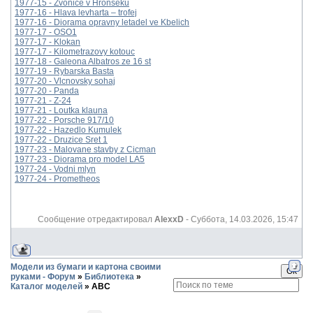
1977-15 - Zvonice v Hronseku
1977-16 - Hlava levharta – trofej
1977-16 - Diorama opravny letadel ve Kbelich
1977-17 - OSO1
1977-17 - Klokan
1977-17 - Kilometrazovy kotouc
1977-18 - Galeona Albatros ze 16 st
1977-19 - Rybarska Basta
1977-20 - Vlcnovsky sohaj
1977-20 - Panda
1977-21 - Z-24
1977-21 - Loutka klauna
1977-22 - Porsche 917/10
1977-22 - Hazedlo Kumulek
1977-22 - Druzice Sret 1
1977-23 - Malovane stavby z Cicman
1977-23 - Diorama pro model LA5
1977-24 - Vodni mlyn
1977-24 - Prometheos
Сообщение отредактировал
AlexxD
-
Суббота, 14.03.2026, 15:47
Модели из бумаги и картона своими
руками - Форум
»
Библиотека
»
Каталог моделей
»
ABC