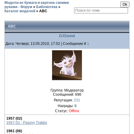
Модели из бумаги и картона своими
руками - Форум
»
Библиотека
»
Каталог моделей
»
ABC
ABC
DJSound
Дата: Четверг, 13.05.2010, 17:52 | Сообщение #
1
Группа: Модератор
Сообщений:
696
Репутация:
231
Награды:
0
Статус:
Offline
1957 (02)
1957-01 - Pasovy Traktor
1961 (06)