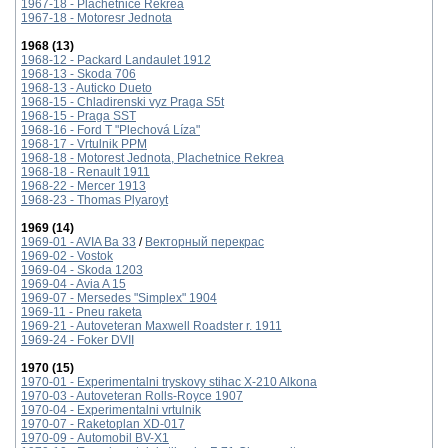
1967-18 - Plachetnice Rekrea
1967-18 - Motoresr Jednota
1968 (13)
1968-12 - Packard Landaulet 1912
1968-13 - Skoda 706
1968-13 - Auticko Dueto
1968-15 - Chladirenski vyz Praga S5t
1968-15 - Рraga SST
1968-16 - Ford T "Plechová Líza"
1968-17 - Vrtulnik PPM
1968-18 - Motorest Jednota, Plachetnice Rekrea
1968-18 - Renault 1911
1968-22 - Mercer 1913
1968-23 - Thomas Plyaroyt
1969 (14)
1969-01 - AVIA Ba 33
/
Векторный перекрас
1969-02 - Vostok
1969-04 - Skoda 1203
1969-04 - Avia A 15
1969-07 - Mersedes "Simplex" 1904
1969-11 - Pneu raketa
1969-21 - Autoveteran Maxwell Roadster r. 1911
1969-24 - Foker DVII
1970 (15)
1970-01 - Experimentаlni tryskovy stihac X-210 Alkona
1970-03 - Autoveteran Rolls-Royce 1907
1970-04 - Experimentalni vrtulnik
1970-07 - Raketoplan XD-017
1970-09 - Аutomobil BV-X1