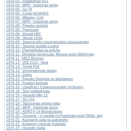
1976-03 - Raketoplan H21
1976-04 - MPR - historicke domy
1976-05 - Su-76
1976-06 - Cesta NA MARS
1976-06 - Mikulas, Cert
1976-07 - MPR - historicke domy
1976-08 - Figurka sporilek
1976-08 - Papousek
1976-08 - Kluzak ABC
1976-09 - Skoda 120ls
1976-09 - Zeleznicniho prumysloveho opravarenstvi
1976-10 - Snezne vozidlo Lavina
1976-10 - Plachetnicka na policku
1976-11 - Diorama Severozap. Morava pred 280mil.lety
1976-11 - MDZ,8brezen
1976-12 - VAZ 2121 - Niva
1976-13 - Tyrrell P34
1976-14 - Vinohradnicke stavby
1976-14 - Zebra
1976-15 - Figurka Sporinka se stradankou
1976-15 - Foukaci formule
1976-16 - Usedlost z Ceskomoravskej Vrchoviny
1976-16 - Slon pokladnicka
1976-16 - Hazedlo Mig 15
1976-17 - SU-152
1976-18 - Staroceska selska jizba
1976-18 - MPR - historicke domy
1976-19 - AERO A-14 Brandenburg
1976-20 - Diorama – U opolidi na Podripsku pred 550tis. lety
1976-21 - Karoserie auta na autodrahu
1976-22 - Kamenny most do Kolejiste
1976-23 - Hazedlo Delta