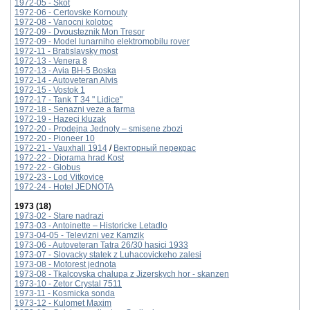
1972-05 - Skot
1972-06 - Certovske Kornouty
1972-08 - Vanocni kolotoc
1972-09 - Dvousteznik Mon Tresor
1972-09 - Model lunarniho elektromobilu rover
1972-11 - Bratislavsky most
1972-13 - Venera 8
1972-13 - Avia BH-5 Boska
1972-14 - Autoveteran Alvis
1972-15 - Vostok 1
1972-17 - Tank T 34 " Lidice"
1972-18 - Senazni veze a farma
1972-19 - Hazeci kluzak
1972-20 - Prodejna Jednoty – smisene zbozi
1972-20 - Pioneer 10
1972-21 - Vauxhall 1914
/
Векторный перекрас
1972-22 - Diorama hrad Kost
1972-22 - Globus
1972-23 - Lod Vitkovice
1972-24 - Hotel JEDNOTA
1973 (18)
1973-02 - Stare nadrazi
1973-03 - Antoinette – Historicke Letadlo
1973-04-05 - Televizni vez Kamzik
1973-06 - Autoveteran Tatra 26/30 hasici 1933
1973-07 - Slovacky statek z Luhacovickeho zalesi
1973-08 - Motorest jednota
1973-08 - Tkalcovska chalupa z Jizerskych hor - skanzen
1973-10 - Zetor Crystal 7511
1973-11 - Kosmicka sonda
1973-12 - Kulomet Maxim