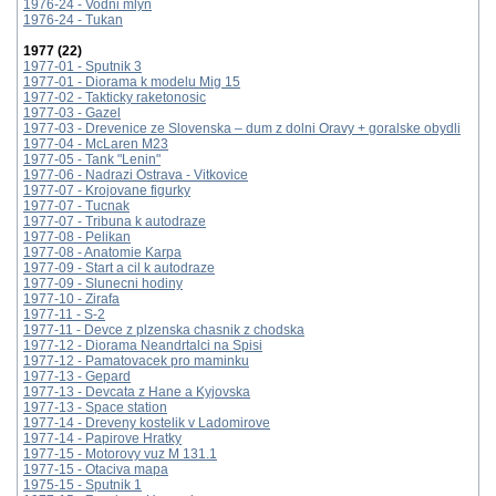
1976-24 - Vodni mlyn
1976-24 - Tukan
1977 (22)
1977-01 - Sputnik 3
1977-01 - Diorama k modelu Mig 15
1977-02 - Takticky raketonosic
1977-03 - Gazel
1977-03 - Drevenice ze Slovenska – dum z dolni Oravy + goralske obydli
1977-04 - McLaren M23
1977-05 - Tank "Lenin"
1977-06 - Nadrazi Ostrava - Vitkovice
1977-07 - Krojovane figurky
1977-07 - Tucnak
1977-07 - Tribuna k autodraze
1977-08 - Pelikan
1977-08 - Anatomie Karpa
1977-09 - Start a cil k autodraze
1977-09 - Slunecni hodiny
1977-10 - Zirafa
1977-11 - S-2
1977-11 - Devce z plzenska chasnik z chodska
1977-12 - Diorama Neandrtalci na Spisi
1977-12 - Pamatovacek pro maminku
1977-13 - Gepard
1977-13 - Devcata z Hane a Kyjovska
1977-13 - Space station
1977-14 - Dreveny kostelik v Ladomirove
1977-14 - Papirove Hratky
1977-15 - Motorovy vuz M 131.1
1977-15 - Otaciva mapa
1975-15 - Sputnik 1