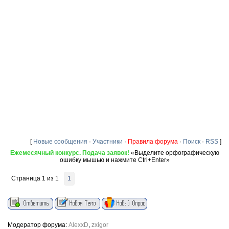
[
Новые сообщения
·
Участники
·
Правила форума
·
Поиск
·
RSS
]
Ежемесячный конкурс. Подача заявок!
«Выделите орфографическую
ошибку мышью и нажмите Ctrl+Enter»
Страница
1
из
1
1
Модератор форума:
AlexxD
,
zxigor