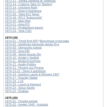
1973-12 - Selska usedlost ze Sedlecka
1973-14 - Cisterna Tatra 23 "Buldog"
1973-14 - Unichem Rally
1973-17 - Depo k Autodraze
1973-18 - Tatra-813 Tahac
1973-19 - PO-2 "Kukuruznik"
1973-20 - Maly Buh
1973-21 - Avia A15
1973-22 - Protitankovy kanon
1973-24 - Tank CKD
1974 (19)
1974-01 - Tyrrell ford 005
/
Векторная отрисовка
1974-02 - Elektricka lokomotiv skoda 55 e
1974-03 - Obyvaciho pokoje
1974-05 - Avia A30
1974-09 - Skolni kluzak Zlin
1974-10 - Kostel v Sedlisti
1974-11 - Moderni kuchyne
1974-12 - Austin-Putilov
1974-12 - Pozarni vuz Pyrene
1974-13-15 - Depo k autodraze
1974-14 - Autobus Laurin & Klement 1907
1974-17 - Prazsky Statek
1974-19 - I-16
1974-20 - Laurin & Klement
1974-22 - Sojuz,Apollo
1974-22 - Drakkar
1975 (20)
1975-01 - Figurka pejsek
1975-02 - Kveten 1945 - Kubasta