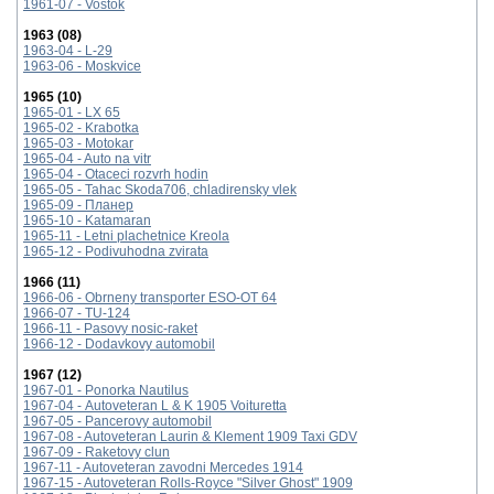
1961-07 - Vostok
1963 (08)
1963-04 - L-29
1963-06 - Moskvice
1965 (10)
1965-01 - LX 65
1965-02 - Krabotka
1965-03 - Motokar
1965-04 - Auto na vitr
1965-04 - Otaceci rozvrh hodin
1965-05 - Tahac Skoda706, chladirensky vlek
1965-09 - Планер
1965-10 - Katamaran
1965-11 - Letni plachetnice Kreola
1965-12 - Podivuhodna zvirata
1966 (11)
1966-06 - Obrneny transporter ESO-OT 64
1966-07 - TU-124
1966-11 - Pasovy nosic-raket
1966-12 - Dodavkovy automobil
1967 (12)
1967-01 - Ponorka Nautilus
1967-04 - Аutoveteran L & K 1905 Voituretta
1967-05 - Pancerovy automobil
1967-08 - Autoveteran Laurin & Klement 1909 Taxi GDV
1967-09 - Raketovy clun
1967-11 - Autoveteran zavodni Mercedes 1914
1967-15 - Autoveteran Rolls-Royce "Silver Ghost" 1909