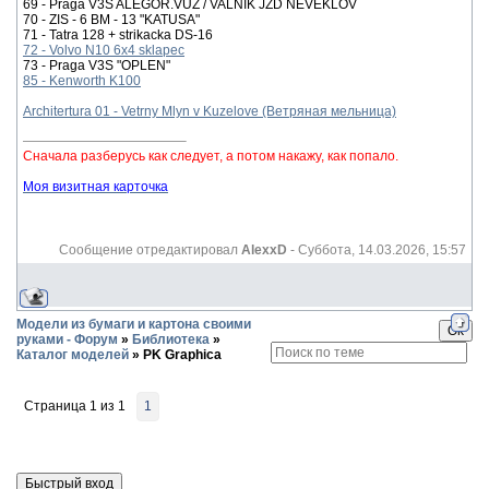
69 - Praga V3S ALEGOR.VUZ / VALNIK JZD NEVEKLOV
70 - ZIS - 6 BM - 13 "KATUSA"
71 - Tatra 128 + strikacka DS-16
72 - Volvo N10 6x4 sklapec
73 - Praga V3S "OPLEN"
85 - Kenworth K100
Architertura 01 - Vetrny Mlyn v Kuzelove (Ветряная мельница)
Сначала разберусь как следует, а потом накажу, как попало.
Моя визитная карточка
Сообщение отредактировал
AlexxD
-
Суббота, 14.03.2026, 15:57
Модели из бумаги и картона своими
руками - Форум
»
Библиотека
»
Каталог моделей
»
PK Graphica
Страница
1
из
1
1