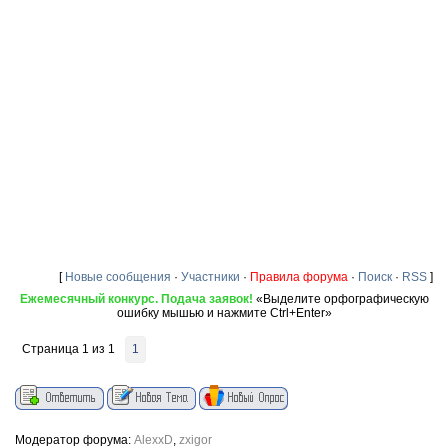
[
Новые сообщения
·
Участники
·
Правила форума
·
Поиск
·
RSS
]
Ежемесячный конкурс. Подача заявок!
«Выделите орфографическую
ошибку мышью и нажмите Ctrl+Enter»
Страница
1
из
1
1
Модератор форума:
AlexxD
,
zxigor