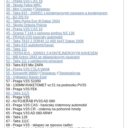
37 - Praga V3S CAS 16
38 - Skoda Fabia WRC
39 - Mini Cooper
/
Перекрас
40 - Tatra 815 - 200N51 s kontejnerovym navesem a kontejnerem
41 - BZ-ZIS-5V
42 - Tatra Puma Evo III Dakar 2004
43 - Skoda Octavia Policie
44 - Praga V3S CAS 16
45 - Scania T 144 s vanovou korbou NS 136
46 - PRAGA V3S hasicsky automobil
47 - Tatra T815 2 ZOR45 12 400 4x4T Dakar 2006
48 - Tatra 815 autodomichavac
49 - Tatra 111
50 - TATRA 815 - 200N51 S KONTEJNEROVYM NAVESEM
51 - MB Actros 1843 se sklapeckovym navesem
52 - Tatra 111 s valnikovym privesem
53 - Tatra 815 Mix ZAPA
54 - Praga V3S CSLA Valnik
55 - Kenworth W900
/
Перекрас
/
Переработка
56 - Vyklapeci Naves East
57 - Praga V3S S1000
58 - 130MM RAKETOMET vz.51 na podvozku PV3S
59 - Praga V3S FEK
60 - Tatra 111S
61 - Praga V3S
62 - AUTOJEŘÁB PV3S AD 080
63 - Praga V3S CAS - hasicsky cisternovy automobil
64 - Praga V3S CR - cisterna na pohonné hmoty
65 - Praga V3S AD 080 ARMY
66 - Tatra 128
67 - Tatra 111C
68 - Praga V3S - sklapec se sipovou radlici