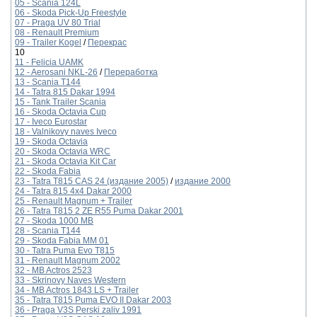
05 - Scania 124L
06 - Skoda Pick-Up Freestyle
07 - Praga UV 80 Trial
08 - Renault Premium
09 - Trailer Kogel
/
Перекрас
10
11 - Felicia UAMK
12 - Aerosani NKL-26
/
Переработка
13 - Scania T144
14 - Tatra 815 Dakar 1994
15 - Tank Trailer Scania
16 - Skoda Octavia Cup
17 - Iveco Eurostar
18 - Valnikovy nаves Iveco
19 - Skoda Octavia
20 - Skoda Octavia WRC
21 - Skoda Octavia Kit Car
22 - Skoda Fabia
23 - Tatra T815 CAS 24 (издание 2005)
/
издание 2000
24 - Tatra 815 4x4 Dakar 2000
25 - Renault Magnum + Trailer
26 - Tatra T815 2 ZE R55 Puma Dakar 2001
27 - Skoda 1000 MB
28 - Scania T144
29 - Skoda Fabia MM 01
30 - Tatra Puma Evo T815
31 - Renault Magnum 2002
32 - MB Actros 2523
33 - Skrinovy Naves Western
34 - MB Actros 1843 LS + Trailer
35 - Tatra T815 Puma EVO II Dakar 2003
36 - Praga V3S Perski zаliv 1991