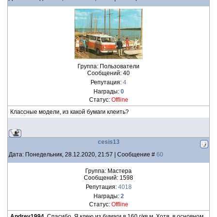
Группа: Пользователи
Сообщений:
40
Репутация:
4
Награды:
0
Статус:
Offline
Классные модели, из какой бумаги клеить?
cesis13
Дата: Понедельник, 28.12.2020, 21:57 | Сообщение #
60
Группа: Мастера
Сообщений:
1598
Репутация:
4018
Награды:
2
Статус:
Offline
Andrey1994
, Спасибо. Я клею из бумаги в 160 г/кв.м. Хотя, в основном,