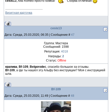
cesis13
, Alfa Romeo просто бомба!
Сборка отличная
Визитная карточка
cesis13
Дата: Среда, 25.03.2020, 06:35 | Сообщение #
47
Группа: Мастера
Сообщений:
1598
Репутация:
4018
Награды:
2
Статус:
Offline
крапива
,
Bf-109
,
Belgorodec
, спасибо большое за отзывы.
Bf-109
, а где ты нашёл эту Альфу без инструкции? Моя с инструкцией
шла.
Bf-109
Дата: Среда, 25.03.2020, 11:49 | Сообщение #
48