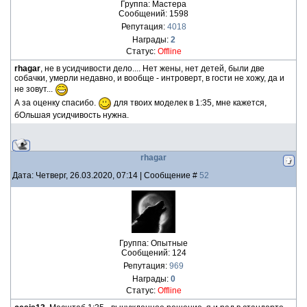
Группа: Мастера
Сообщений:
1598
Репутация:
4018
Награды:
2
Статус:
Offline
rhagar
, не в усидчивости дело.... Нет жены, нет детей, были две
собачки, умерли недавно, и вообще - интроверт, в гости не хожу, да и
не зовут...
А за оценку спасибо.
для твоих моделек в 1:35, мне кажется,
бОльшая усидчивость нужна.
rhagar
Дата: Четверг, 26.03.2020, 07:14 | Сообщение #
52
Группа: Опытные
Сообщений:
124
Репутация:
969
Награды:
0
Статус:
Offline