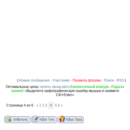
[
Новые сообщения
·
Участники
·
Правила форума
·
Поиск
·
RSS
]
Оптимальные цены:
купить эксид авто
.
Ежемесячный конкурс. Подача
заявок!
«Выделите орфографическую ошибку мышью и нажмите
Ctrl+Enter»
Страница
4
из
6
«
1
2
3
4
5
6
»