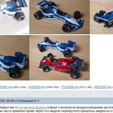
5082.jpg
·
4436403.jpg
·
7510688.jpg
·
8961695.jpg
(201.1 Kb)
(166.3 Kb)
(151.1 Kb)
2026, 06:56 | Сообщение #
81
обирал как то
эту модель болида
собрал с косяком на воздухозаборнике деталь
ю часть приклеил криво через что модель перекрутило пришлось аккуратно от