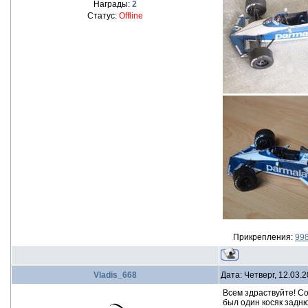
Награды:
2
Статус:
Offline
Прикрепления:
998
Vladis_668
Дата: Четверг, 12.03.
Всем здраствуйте! С
был один косяк задню