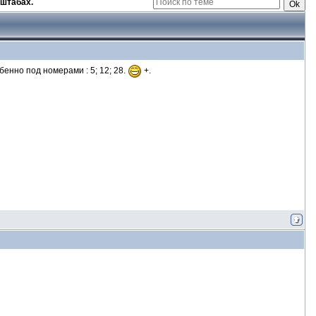
штабах.
бенно под номерами : 5; 12; 28.
+.