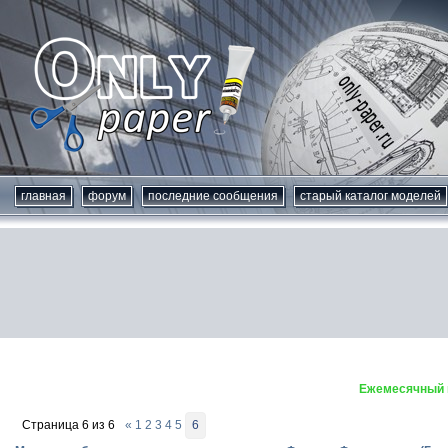
главная
форум
последние сообщения
старый каталог моделей
Ежемесячный к
Страница
6
из
6
«
1
2
3
4
5
6