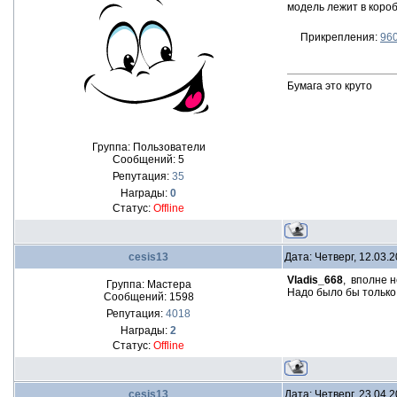
модель лежит в короб
Прикрепления:
960
Бумага это круто
Группа: Пользователи
Сообщений:
5
Репутация:
35
Награды:
0
Статус:
Offline
cesis13
Дата: Четверг, 12.03.
Vladis_668
, вполне н
Группа: Мастера
Надо было бы только
Сообщений:
1598
Репутация:
4018
Награды:
2
Статус:
Offline
cesis13
Дата: Четверг, 23.04.