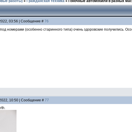
овые работы)
»
Гражданская техника
»
Гоночные автомобили в разных мас
2022, 03:56 | Сообщение #
76
и под номерами (особенно старинного типа) очень здоровские получились. Осо
.2022, 10:50 | Сообщение #
77
rth.