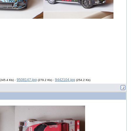
·
9508147.jpg
·
9442104.jpg
(245.4 Kb)
(279.2 Kb)
(254.2 Kb)