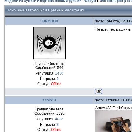
Модели из бумаги и картона своими руками - Форум
»
Фотогалерея (Гот
Гоночные автомобили в разных масштабах.
LUNOHOD
Дата: Суббота, 12.03.
Не все..., но машинк
Группа: Опытные
Сообщений:
566
Репутация:
1410
Награды:
2
Статус:
Offline
cesis13
Дата: Пятница, 26.08
Arrows A2 Ford-Coswo
Группа: Мастера
Сообщений:
1598
Репутация:
4018
Награды:
2
Статус:
Offline