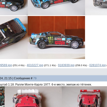
9569.jpg
·
4010227.jpg
·
9183939.jpg
·
0281074.jpg
(251.4 Kb)
(271.1 Kb)
(258.0 Kb)
24, 21:15 | Сообщение #
79
асштаб 1:18. Ралли Монте-Карло 1977. 6-е место, экипаж из тётенек.