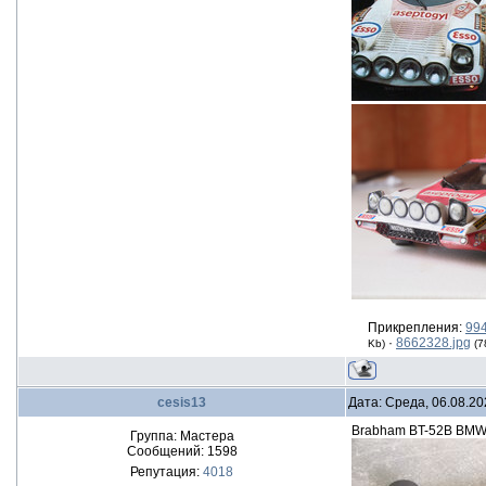
Прикрепления:
994
·
8662328.jpg
Kb)
(7
cesis13
Дата: Среда, 06.08.20
Brabham BT-52B BMW T
Группа: Мастера
Сообщений:
1598
Репутация:
4018