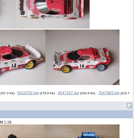
·
9310702.jpg
·
4547247.jpg
·
7047983.jpg
(197.3 Kb)
(278.9 Kb)
(234.9 Kb)
(223.7
М 1:18.