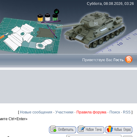
Суббота, 08.08.2026, 03:26
Приветствую Вас
Гость
[
Новые сообщения
·
Участники
·
Правила форума
·
Поиск
·
RSS
]
те Ctrl+Enter»