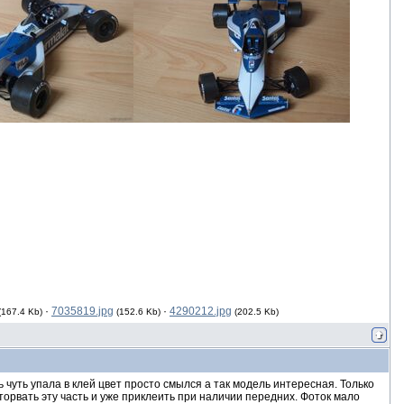
·
7035819.jpg
·
4290212.jpg
(167.4 Kb)
(152.6 Kb)
(202.5 Kb)
 чуть упала в клей цвет просто смылся а так модель интересная. Только
орвать эту часть и уже приклеить при наличии передних. Фоток мало