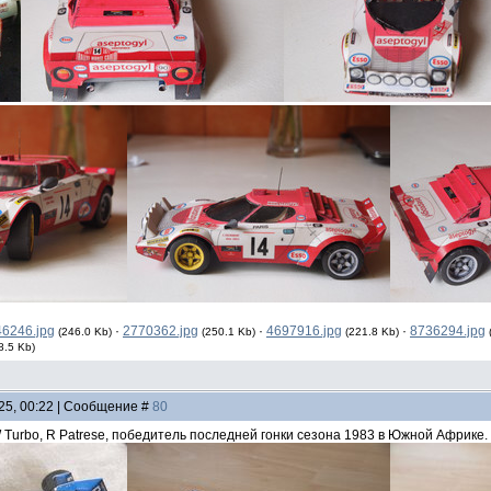
6246.jpg
·
2770362.jpg
·
4697916.jpg
·
8736294.jpg
(246.0 Kb)
(250.1 Kb)
(221.8 Kb)
8.5 Kb)
25, 00:22 | Сообщение #
80
urbo, R Patrese, победитель последней гонки сезона 1983 в Южной Африке. 