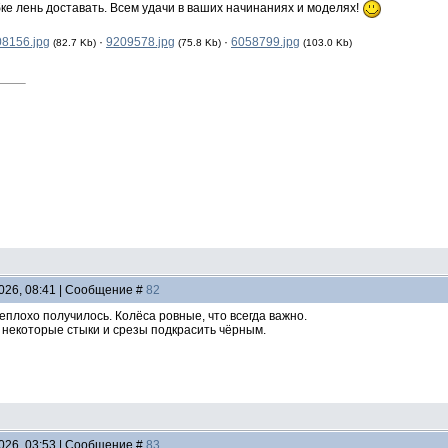
ке лень доставать. Всем удачи в ваших начинаниях и моделях!
8156.jpg
·
9209578.jpg
·
6058799.jpg
(82.7 Kb)
(75.8 Kb)
(103.0 Kb)
2026, 08:41 | Сообщение #
82
еплохо получилось. Колёса ровные, что всегда важно.
 некоторые стыки и срезы подкрасить чёрным.
2026, 03:53 | Сообщение #
83