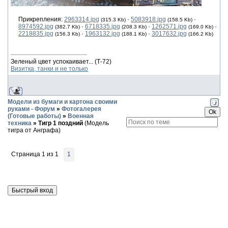
Прикрепления:
2963314.jpg
·
5083918.jpg
·
(315.3 Kb)
(158.5 Kb)
8974592.jpg
·
6718335.jpg
·
1262571.jpg
·
(382.7 Kb)
(208.3 Kb)
(169.0 Kb)
2218835.jpg
·
1963132.jpg
·
3017632.jpg
(156.3 Kb)
(188.1 Kb)
(166.2 Kb)
Зеленый цвет успокаивает... (Т-72)
Визитка, танки и не только
Модели из бумаги и картона своими
руками - Форум
»
Фотогалерея
(Готовые работы)
»
Военная
техника
»
Тигр 1 поздний
(Модель
тигра от Анграфа)
Страница
1
из
1
1