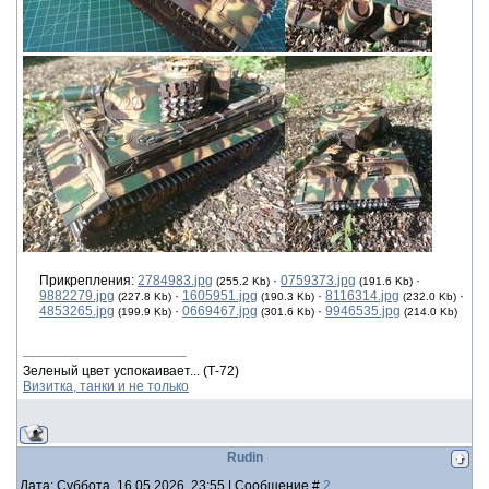
Прикрепления:
2784983.jpg
·
0759373.jpg
·
(255.2 Kb)
(191.6 Kb)
9882279.jpg
·
1605951.jpg
·
8116314.jpg
·
(227.8 Kb)
(190.3 Kb)
(232.0 Kb)
4853265.jpg
·
0669467.jpg
·
9946535.jpg
(199.9 Kb)
(301.6 Kb)
(214.0 Kb)
Зеленый цвет успокаивает... (Т-72)
Визитка, танки и не только
Rudin
Дата: Суббота, 16.05.2026, 23:55 | Сообщение #
2