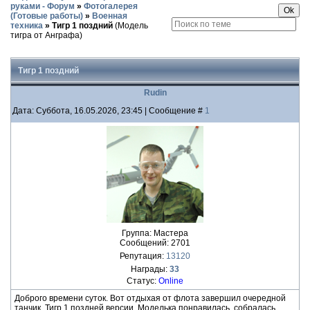
руками - Форум
»
Фотогалерея
(Готовые работы)
»
Военная
техника
»
Тигр 1 поздний
(Модель
тигра от Анграфа)
Тигр 1 поздний
Rudin
Дата: Суббота, 16.05.2026, 23:45 | Сообщение #
1
Группа: Мастера
Сообщений:
2701
Репутация:
13120
Награды:
33
Статус:
Online
Доброго времени суток. Вот отдыхая от флота завершил очередной
танчик. Тигр 1 поздней версии. Моделька понравилась, собралась