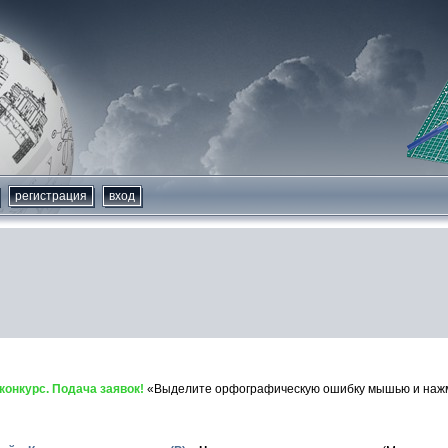
регистрация
вход
онкурс. Подача заявок!
«Выделите орфографическую ошибку мышью и нажми