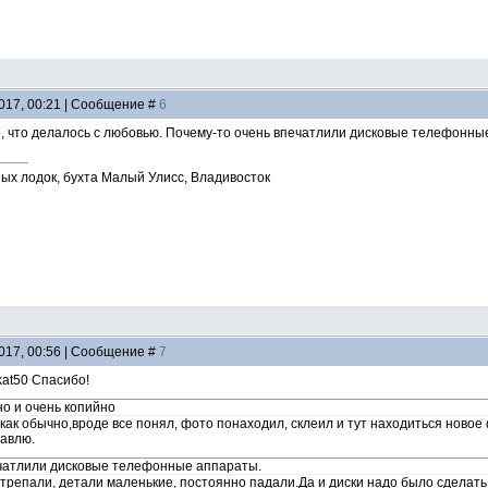
2017, 00:21 | Сообщение #
6
о, что делалось с любовью. Почему-то очень впечатлили дисковые телефонны
ых лодок, бухта Малый Улисс, Владивосток
2017, 00:56 | Сообщение #
7
akat50 Спасибо!
о и очень копийно
я как обычно,вроде все понял, фото понаходил, склеил и тут находиться ново
авлю.
ечатлили дисковые телефонные аппараты.
трепали, детали маленькие, постоянно падали.Да и диски надо было сделать