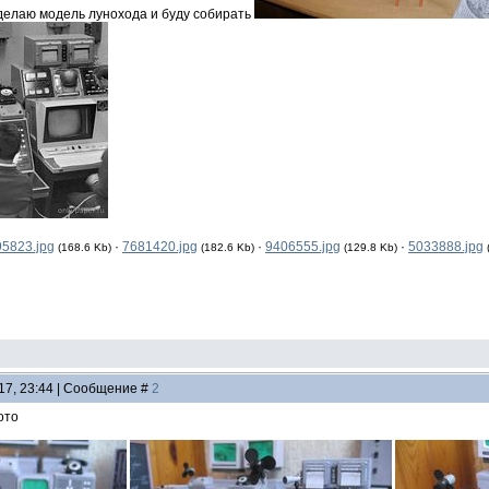
оделаю модель лунохода и буду собирать
5823.jpg
·
7681420.jpg
·
9406555.jpg
·
5033888.jpg
(168.6 Kb)
(182.6 Kb)
(129.8 Kb)
17, 23:44 | Сообщение #
2
ото