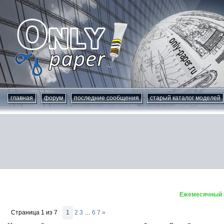
главная
форум
последние сообщения
старый каталог моделей
Ежемесячный к
Страница
1
из
7
1
2
3
…
6
7
»