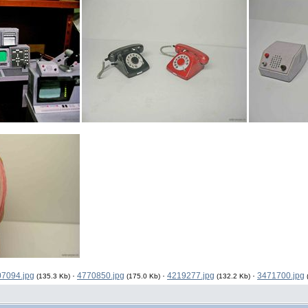
7094.jpg
·
4770850.jpg
·
4219277.jpg
·
3471700.jpg
(135.3 Kb)
(175.0 Kb)
(132.2 Kb)