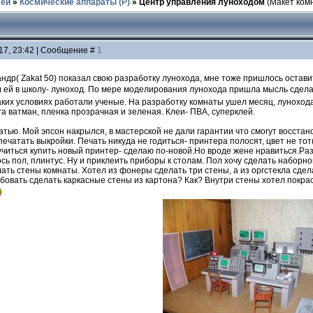
лей
»
Космические аппараты (Р)
»
Центр управления луноходом
(Макет ком
17, 23:42 | Сообщение #
1
андр( Zakat 50) показал свою разработку лунохода, мне тоже пришлось оста
 ей в школу- луноход. По мере моделирования лунохода пришла мысль сдела
аких условиях работали ученые. На разработку комнаты ушел месяц, лунохода
а ватман, пленка прозрачная и зеленая. Клеи- ПВА, суперклей.
тью. Мой эпсон накрылся, в мастерской не дали гарантии что смогут восста
печатать выкройки. Печать никуда не годиться- принтера полосят, цвет не тот
читься купить новый принтер- сделаю по-новой.Но вроде жене нравиться.Раз
сь пол, плинтус. Ну и приклеить приборы к столам. Пол хочу сделать наборной
лать стены комнаты. Хотел из фонеры сделать три стены, а из оргстекла сдел
бовать сделать каркасные стены из картона? Как? Внутри стены хотел покра