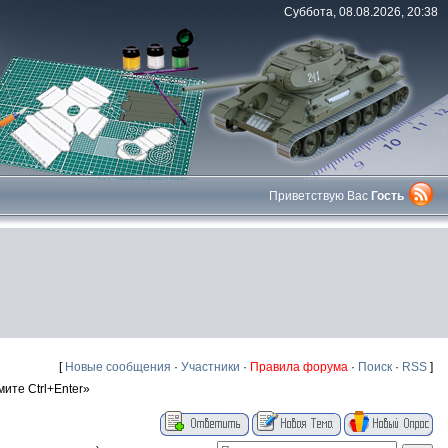
Суббота, 08.08.2026, 20:38
Приветствую Вас
Гость
[
Новые сообщения
·
Участники
·
Правила форума
·
Поиск
·
RSS
]
те Ctrl+Enter»