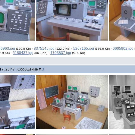
6963.jpg
·
8375145.jpg
·
5267165.jpg
·
6605902.jpg
(129.8 Kb)
(122.0 Kb)
(136.6 Kb)
·
5180437.jpg
·
1703837.jpg
2.9 Kb)
(66.3 Kb)
(59.0 Kb)
17, 23:47 | Сообщение #
3