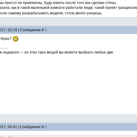
 просто не приклеены, буду клеить после того как сделаю стены.
ахала, как в такой маленькой комнате работали люди, такой проект грандиозн
есно самому разрабатывать модели, столь много узнаешь.
2017, 03:19 | Сообщение #
8
бушь?
 и недорого — из этих трех вещей вы можете выбрать любые две.
2017, 03:41 | Сообщение #
9