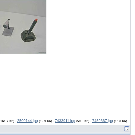
·
2500144.jpg
·
7433911.jpg
·
7459867.jpg
(161.7 Kb)
(62.9 Kb)
(59.0 Kb)
(66.3 Kb)