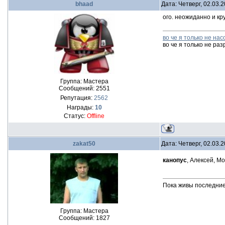
bhaad
Дата: Четверг, 02.03.
ого. неожиданно и кр
во че я только не нас
во че я только не разр
Группа: Мастера
Сообщений:
2551
Репутация:
2562
Награды:
10
Статус:
Offline
zakat50
Дата: Четверг, 02.03.
канопус
, Алексей, М
Пока живы последни
Группа: Мастера
Сообщений:
1827