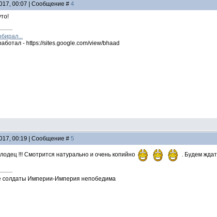
2017, 00:07 | Сообщение #
4
уто!
обирал...
аботал - https://sites.google.com/view/bhaad
2017, 00:19 | Сообщение #
5
олодец !!! Смотрится натурально и очень копийно
. Будем ждат
е солдаты Империи-Империя непобедима