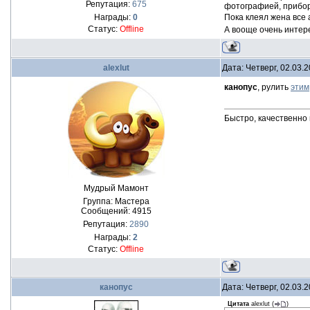
Репутация:
675
фотографией, приборы
Награды:
0
Пока клеял жена все 
Статус:
Offline
А вооще очень интер
alexlut
Дата: Четверг, 02.03.
канопус
, рулить
этим
Быстро, качественно
Мудрый Мамонт
Группа: Мастера
Сообщений:
4915
Репутация:
2890
Награды:
2
Статус:
Offline
канопус
Дата: Четверг, 02.03.
Цитата
alexlut
(
)