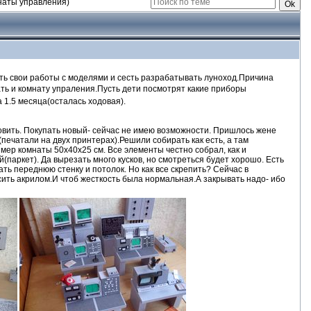
наты управления)
вить свои работы с моделями и сесть разрабатывать луноход.Причина
ть и комнату упраления.Пусть дети посмотрят какие приборы
 1.5 месяца(осталась ходовая).
новить. Покупать новый- сейчас не имею возможности. Пришлось жене
(печатали на двух принтерах).Решили собирать как есть, а там
мер комнаты 50х40х25 см. Все элементы честно собрал, как и
(паркет). Да вырезать много кусков, но смотреться будет хорошо. Есть
ать переднюю стенку и потолок. Но как все скрепить? Сейчас в
сить акрилом.И чтоб жесткость была нормальная.А закрывать надо- ибо