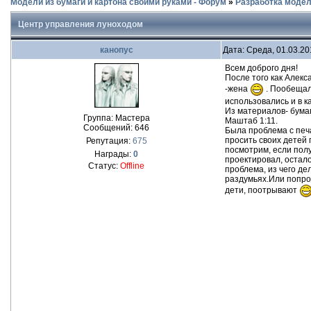
Модели из бумаги и картона своими руками - Форум
»
Разработка моде
Центр управления луноходом
канопус
Дата: Среда, 01.03.20
Всем доброго дня!
После того как Алекс
-жена
. Пообещал
использовались и в к
Из материалов- бумаг
Группа: Мастера
Маштаб 1:11.
Сообщений:
646
Была проблема с печа
просить своих детей 
Репутация:
675
посмотрим, если полу
Награды:
0
проектировал, остало
Статус:
Offline
проблема, из чего де
раздумьях.Или попро
дети, поотрывают