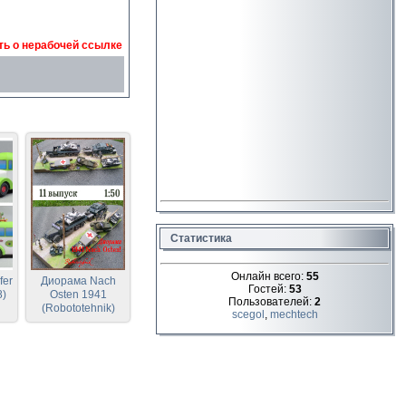
ь о нерабочей ссылке
Статистика
Онлайн всего:
55
fer
Диорама Nach
Гостей:
53
8)
Osten 1941
Пользователей:
2
(Robototehnik)
scegol
,
mechtech