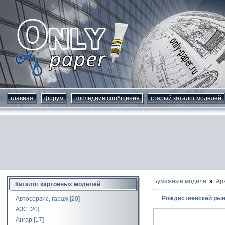
главная
форум
последние сообщения
старый каталог моделей
Бумажные модели
Ар
Каталог картонных моделей
Рождественский рын
Автосервис, гараж
[20]
АЗС
[20]
Ангар
[17]