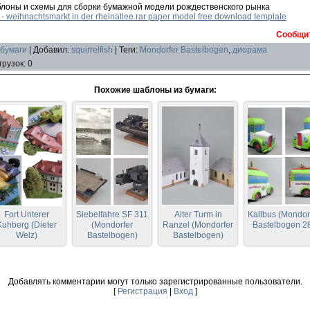
лоны и схемы для сборки бумажной модели рождественского рынка
- weihnachtsmarkt in der rheinallee.rar paper model free download template
Сообщит
 бумаги
|
Добавил
:
squirrelfish
|
Теги
:
Mondorfer Bastelbogen
,
диорама
грузок
:
0
Похожие шаблоны из бумаги:
Fort Unterer
Siebelfahre SF 311
Alter Turm in
Kallbus (Mondor
Kuhberg (Dieter
(Mondorfer
Ranzel (Mondorfer
Bastelbogen 2
Welz)
Bastelbogen)
Bastelbogen)
Добавлять комментарии могут только зарегистрированные пользователи.
[
Регистрация
|
Вход
]