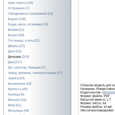
Арки, ворота
[28]
Аттракцион
[7]
Аэродромные сооружения
[23]
Башня
[148]
Будка, киоск, остановка
[74]
Вигвам
[12]
Вокзал
[56]
Гостиница, отель
[21]
Дворец
[22]
Депо
[33]
Диорама
[243]
Дом
[417]
Дот, капонир, блиндаж
[7]
Завод, фабрика, электростанция
[17]
Замок
[193]
Колокольня
[18]
Сборная модель для ск
Название: Рождественск
Крепость
[46]
Издательство:
Mondorfe
Кузница
[5]
Формат файла: PDF
Масштаб макета: 1:?
Магазин
[50]
Формат листа: А4
Маяк
[61]
Размер файла: 10 мб.
Листов всего/выкройки:
Мельница
[48]