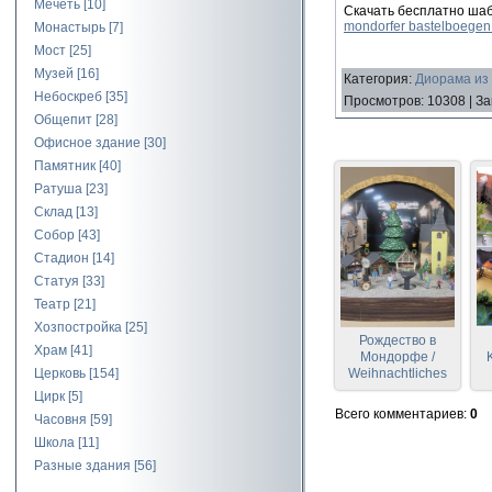
Мечеть
[10]
Скачать бесплатно шаб
mondorfer bastelboegen 
Монастырь
[7]
Мост
[25]
Музей
[16]
Категория
:
Диорама из
Небоскреб
[35]
Просмотров
:
10308
|
За
Общепит
[28]
Офисное здание
[30]
Памятник
[40]
Ратуша
[23]
Склад
[13]
Собор
[43]
Стадион
[14]
Статуя
[33]
Театр
[21]
Хозпостройка
[25]
Рождество в
Храм
[41]
Мондорфе /
Церковь
[154]
Weihnachtliches
Mondorf
Цирк
[5]
Всего комментариев
:
0
Часовня
[59]
Школа
[11]
Разные здания
[56]