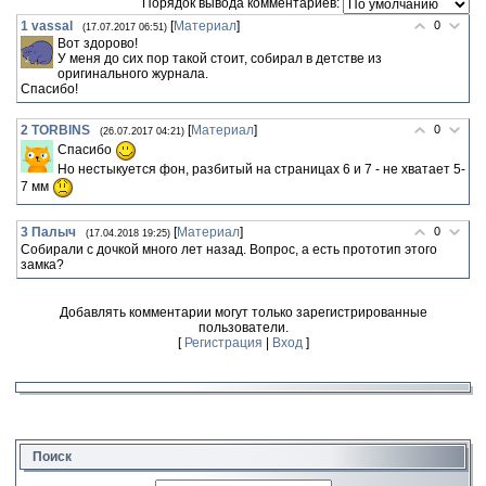
Порядок вывода комментариев:
1
vassal
[
Материал
]
0
(17.07.2017 06:51)
Вот здорово!
У меня до сих пор такой стоит, собирал в детстве из
оригинального журнала.
Спасибо!
2
TORBINS
[
Материал
]
0
(26.07.2017 04:21)
Спасибо
Но нестыкуется фон, разбитый на страницах 6 и 7 - не хватает 5-
7 мм
3
Палыч
[
Материал
]
0
(17.04.2018 19:25)
Собирали с дочкой много лет назад. Вопрос, а есть прототип этого
замка?
Добавлять комментарии могут только зарегистрированные
пользователи.
[
Регистрация
|
Вход
]
Поиск