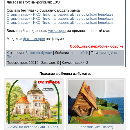
Листов всего/с выкройками: 10/8
Скачать бесплатно бумажную модель замка
Старый замок - ИКС-Пилот.rar papercraft free download templates
Старый замок - ИКС-Пилот.rar papercraft free download templates
Старый замок - ИКС-Пилот.rar papercraft free download templates
Большая благодарность
Vovkasuper
за предоставленный скан
Модель в
фотогалерее
на форуме
Сообщить о нерабочей ссылке
Категория
:
Замок из бумаги
|
Добавил
:
squirrelfish
|
Теги
:
замок
,
Икс-
Пилот
Просмотров
:
15112
|
Загрузок
:
0
|
Комментарии
:
3
Похожие шаблоны из бумаги:
Замок на острове (ИКС-Пилот)
Теремок (Икс-Пилот)