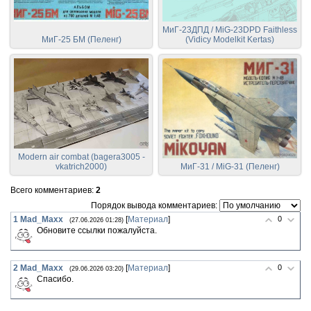
МиГ-23ДПД / MiG-23DPD Faithless
МиГ-25 БМ (Пеленг)
(Vidicy Modelkit Kertas)
Modern air combat (bagera3005 -
vkatrich2000)
МиГ-31 / MiG-31 (Пеленг)
Всего комментариев
:
2
Порядок вывода комментариев:
1
Mad_Maxx
[
Материал
]
0
(27.06.2026 01:28)
Обновите ссылки пожалуйста.
2
Mad_Maxx
[
Материал
]
0
(29.06.2026 03:20)
Спасибо.