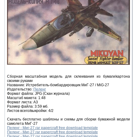
Сборная масштабная модель для склеивания из бумаги/картона
своими руками
Название: Истребитель-бомбардировщик МиГ-27 / MiG-27
Издательство:
Пеленг
Формат файла: JPG (Скан журнала)
Масштаб макета: 1:48
Формат листа: А3
Размер файла: 3.59 мб.
Листов всего/выкройки: 4/2
Скачать бесплатно шаблоны и схемы для сборки бумажной модели
самолета МиГ-27
Пеленг - Миг-27.rar papercraft free download template
Пеленг - Миг-27.rar papercraft free download template
Пеленг - Миг-27.rar papercraft free download template