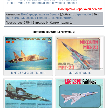
Пеленг - Миг-27.rar papercraft free download template
Сообщить о нерабочей ссылке
Категория
:
Бомбардировщик из бумаги
|
Добавил
:
paper-model
|
Теги
:
Миг
,
бомбардировщик
,
Пеленг
,
1:48
,
истребитель
Просмотров
:
7754
|
Загрузок
:
0
|
Комментарии
:
1
Похожие шаблоны из бумаги:
МиГ-25 / MiG-25 (Пеленг)
МиГ-23 (Пеленг)