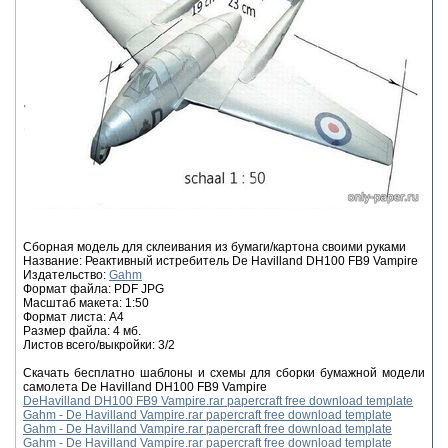
Сборная модель для склеивания из бумаги/картона своими руками
Название: Реактивный истребитель De Havilland DH100 FB9 Vampire
Издательство:
Gahm
Формат файла: PDF JPG
Масштаб макета: 1:50
Формат листа: А4
Размер файла: 4 мб.
Листов всего/выкройки: 3/2
Скачать бесплатно шаблоны и схемы для сборки бумажной модели
самолета De Havilland DH100 FB9 Vampire
DeHavilland DH100 FB9 Vampire.rar papercraft free download template
Gahm - De Havilland Vampire.rar papercraft free download template
Gahm - De Havilland Vampire.rar papercraft free download template
Gahm - De Havilland Vampire.rar papercraft free download template