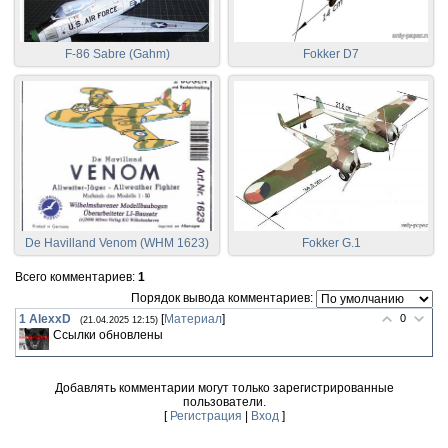
F-86 Sabre (Gahm)
Fokker D7
De Havilland Venom (WHM 1623)
Fokker G.1
Всего комментариев
:
1
Порядок вывода комментариев:
1
AlexxD
[
Материал
]
0
(21.04.2025 12:15)
Ссылки обновлены
Добавлять комментарии могут только зарегистрированные
пользователи.
[
Регистрация
|
Вход
]