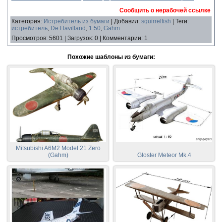
Сообщить о нерабочей ссылке
Категория
:
Истребитель из бумаги
|
Добавил
:
squirrelfish
|
Теги
:
истребитель
,
De Havilland
,
1:50
,
Gahm
Просмотров
:
5601
|
Загрузок
:
0
|
Комментарии
:
1
Похожие шаблоны из бумаги:
Mitsubishi A6M2 Model 21 Zero
(Gahm)
Gloster Meteor Mk.4