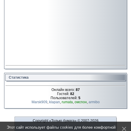
Статистика
Онлайн всего:
87
Гостей:
82
Пользователей:
5
Marsk909
,
klapan
,
rumata
,
омспон
,
armibo
Copyright «Только бумага»
© 2007-2026
Этот сайт использует файлы cookies для более комфортной
Рекламодателю